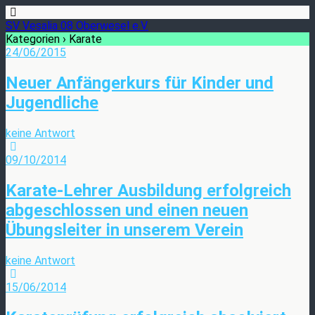
SV Vesalia 08 Oberwesel e.V.
Kategorien ›
Karate
24/06/2015
Neuer Anfängerkurs für Kinder und
Jugendliche
keine Antwort
09/10/2014
Karate-Lehrer Ausbildung erfolgreich
abgeschlossen und einen neuen
Übungsleiter in unserem Verein
keine Antwort
15/06/2014