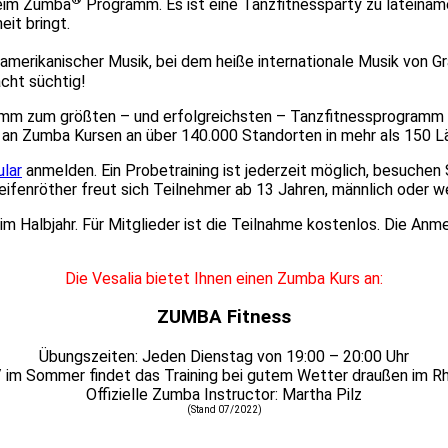
 beim Zumba
Programm. Es ist eine Tanzfitnessparty zu lateinamer
it bringt.
inamerikanischer Musik, bei dem heiße internationale Musik vo
cht süchtig!
amm zum größten – und erfolgreichsten – Tanzfitnessprogramm d
an Zumba Kursen an über 140.000 Standorten in mehr als 150 Län
lar
anmelden. Ein Probetraining ist jederzeit möglich, besuchen
fenröther freut sich Teilnehmer ab 13 Jahren, männlich oder we
m Halbjahr. Für Mitglieder ist die Teilnahme kostenlos. Die Anme
Die Vesalia bietet Ihnen einen Zumba Kurs an:
ZUMBA Fitness
Übungszeiten: Jeden Dienstag von 19:00 – 20:00 Uhr
 im Sommer findet das Training bei gutem Wetter draußen im R
Offizielle Zumba Instructor: Martha Pilz
(Stand 07/2022)