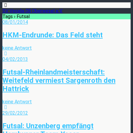
SV Vesalia 08 Oberwesel e.V.
Tags › Futsal
08/01/2014
HKM-Endrunde: Das Feld steht
keine Antwort
04/02/2013
Futsal-Rheinlandmeisterschaft:
Weitefeld vermiest Sargenroth den
Hattrick
keine Antwort
29/02/2012
Futsal: Unzenberg empfängt