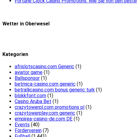
Fortune Clock Casino Promotions: Wie Sie von den beste
Wetter in Oberwesel
Kategorien
afrislotscasino.com Generic
(1)
aviator game
(1)
Ballsponsor
(1)
betmica-casino.com generic
(1)
betrallicasino.com bonus generic turk
(1)
blokkfont.com
(1)
Casino Aruba Bet
(1)
crazytowerpl.com promotions pl
(1)
crazytowerplay.com generic
(1)
empirea-casino-de.com DE
(1)
Events
(40)
Förderverein
(7)
Fußball
(1.441)