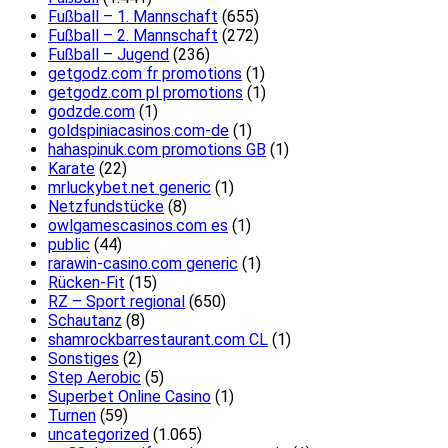
Fußball – 1. Mannschaft
(655)
Fußball – 2. Mannschaft
(272)
Fußball – Jugend
(236)
getgodz.com fr promotions
(1)
getgodz.com pl promotions
(1)
godzde.com
(1)
goldspiniacasinos.com-de
(1)
hahaspinuk.com promotions GB
(1)
Karate
(22)
mrluckybet.net generic
(1)
Netzfundstücke
(8)
owlgamescasinos.com es
(1)
public
(44)
rarawin-casino.com generic
(1)
Rücken-Fit
(15)
RZ – Sport regional
(650)
Schautanz
(8)
shamrockbarrestaurant.com CL
(1)
Sonstiges
(2)
Step Aerobic
(5)
Superbet Online Casino
(1)
Turnen
(59)
uncategorized
(1.065)