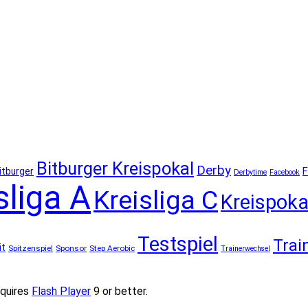
Bitburger Kreispokal
Derby
F
itburger
Derbytime
Facebook
sliga A
Kreisliga C
Kreispoka
Testspiel
Trai
it
Spitzenspiel
Sponsor
Step Aerobic
Trainerwechsel
quires
Flash Player
9 or better.