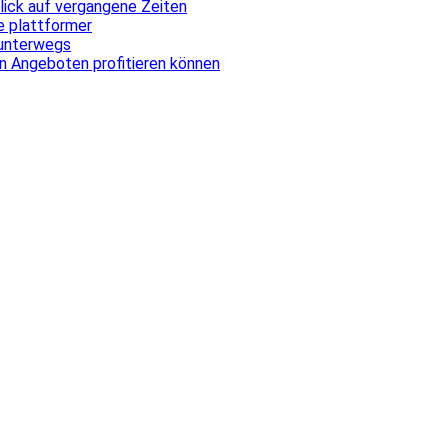
blick auf vergangene Zeiten
ale plattformer
 unterwegs
n Angeboten profitieren können