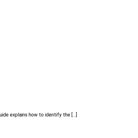
guide explains how to identify the […]