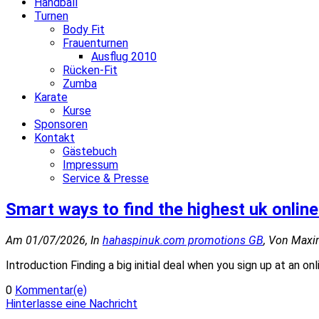
Handball
Turnen
Body Fit
Frauenturnen
Ausflug 2010
Rücken-Fit
Zumba
Karate
Kurse
Sponsoren
Kontakt
Gästebuch
Impressum
Service & Presse
Smart ways to find the highest uk onli
Am 01/07/2026, In
hahaspinuk.com promotions GB
, Von Maxi
Introduction Finding a big initial deal when you sign up at an on
0
Kommentar(e)
Hinterlasse eine Nachricht