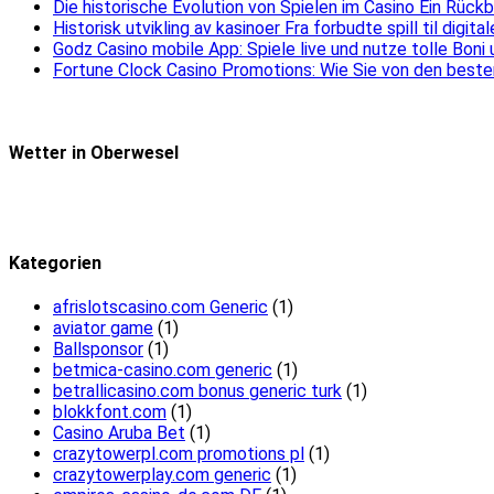
Die historische Evolution von Spielen im Casino Ein Rück
Historisk utvikling av kasinoer Fra forbudte spill til digit
Godz Casino mobile App: Spiele live und nutze tolle Boni
Fortune Clock Casino Promotions: Wie Sie von den beste
Wetter in Oberwesel
Kategorien
afrislotscasino.com Generic
(1)
aviator game
(1)
Ballsponsor
(1)
betmica-casino.com generic
(1)
betrallicasino.com bonus generic turk
(1)
blokkfont.com
(1)
Casino Aruba Bet
(1)
crazytowerpl.com promotions pl
(1)
crazytowerplay.com generic
(1)