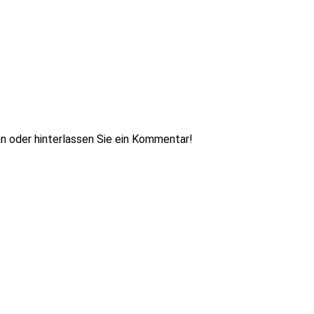
n oder hinterlassen Sie ein Kommentar!