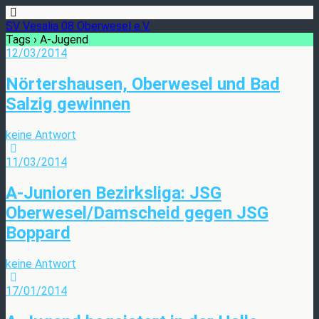
SV Vesalia 08 Oberwesel e.V.
Tags › A-Jugend
12/03/2014
Nörtershausen, Oberwesel und Bad
Salzig gewinnen
keine Antwort
11/03/2014
A-Junioren Bezirksliga: JSG
Oberwesel/Damscheid gegen JSG
Boppard
keine Antwort
17/01/2014