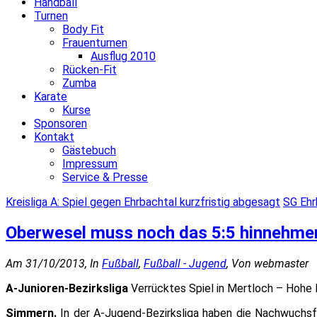
Handball
Turnen
Body Fit
Frauenturnen
Ausflug 2010
Rücken-Fit
Zumba
Karate
Kurse
Sponsoren
Kontakt
Gästebuch
Impressum
Service & Presse
Kreisliga A: Spiel gegen Ehrbachtal kurzfristig abgesagt
SG Ehr
Oberwesel muss noch das 5:5 hinnehme
Am 31/10/2013, In
Fußball
,
Fußball - Jugend
, Von webmaster
A-Junioren-Bezirksliga
Verrücktes Spiel in Mertloch – Hohe
Simmern.
In der A-Jugend-Bezirksliga haben die Nachwuchsf