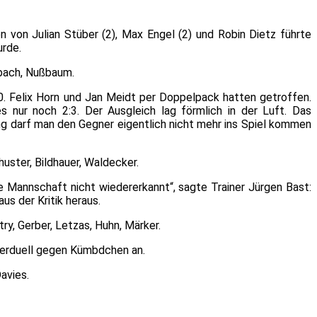
n von Julian Stüber (2), Max Engel (2) und Robin Dietz führte
urde.
enbach, Nußbaum.
0. Felix Horn und Jan Meidt per Doppelpack hatten getroffen.
s nur noch 2:3. Der Ausgleich lag förmlich in der Luft. Das
ung darf man den Gegner eigentlich nicht mehr ins Spiel kommen
huster, Bildhauer, Waldecker.
 Mannschaft nicht wiedererkannt“, sagte Trainer Jürgen Bast:
us der Kritik heraus.
ry, Gerber, Letzas, Huhn, Märker.
llerduell gegen Kümbdchen an.
avies.