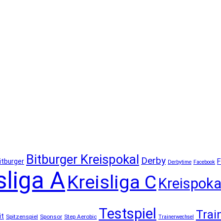
Bitburger Kreispokal
Derby
F
itburger
Derbytime
Facebook
sliga A
Kreisliga C
Kreispoka
Testspiel
Trai
it
Spitzenspiel
Sponsor
Step Aerobic
Trainerwechsel