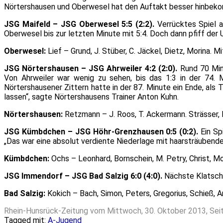
Nörtershausen und Oberwesel hat den Auftakt besser hinbek
JSG Maifeld – JSG Oberwesel 5:5 (2:2).
Verrücktes Spiel a
Oberwesel bis zur letzten Minute mit 5:4. Doch dann pfiff der 
Oberwesel:
Lief – Grund, J. Stüber, C. Jäckel, Dietz, Morina. 
JSG Nörtershausen – JSG Ahrweiler 4:2 (2:0).
Rund 70 Min
Von Ahrweiler war wenig zu sehen, bis das 1:3 in der 74. M
Nörtershausener Zittern hatte in der 87. Minute ein Ende, als
lassen“, sagte Nörtershausens Trainer Anton Kuhn.
Nörtershausen:
Retzmann – J. Roos, T. Ackermann. Strässer, B
JSG Kümbdchen – JSG Höhr-Grenzhausen 0:5 (0:2).
Ein Sp
„Das war eine absolut verdiente Niederlage mit haarsträubenden
Kümbdchen:
Ochs – Leonhard, Bornschein, M. Petry, Christ, Mo
JSG Immendorf – JSG Bad Salzig 6:0 (4:0).
Nächste Klatsche
Bad Salzig:
Kokich – Bach, Simon, Peters, Gregorius, Schieß, Am
Rhein-Hunsrück-Zeitung vom Mittwoch, 30. Oktober 2013, Sei
Tagged mit:
A-Jugend