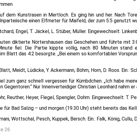
ommen.
uf dem Kunstrasen in Mertloch. Es ging hin und her. Nach Tore
Unparteiische einen Elfmeter für Maifeld, der zum 5:5 genutzt w
Mitchard, Engel, T. Jäckel, L. Stüber, Müller. Eingewechselt: Link
uten diktierte Nörtershausen das Geschehen und führte mit 3:
inute fiel. Die Partie kippte völlig, nach 80 Minuten stand e
 Tim Blatt das 4:2 besorgte. „Bei einem so komfortablen Vorspr
latt, Meidt, Lüdicke, Y. Ackermann, Böhm, Horn, D. Roos. Ein.: Sc
iel zum ganz schnell vergessen für Kümbdchen. „Ich habe meine
 Gegentoren.“ Nur Innenverteidiger Christian Leonhard nahm er a
hr, Reuther, Heyer, Flegel, Spengler, Dohm. Eingewechselt: T. Pet
 für Bad Salzig – und morgen (19.30 Uhr) steht bereits das Ke
ani, Wottschal, Pesch, Kuppek, Bersch. Ein.: Falk, König, Cullu, D
te 26