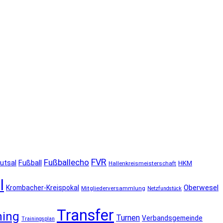
FVR
Fußballecho
utsal
Fußball
HKM
Hallenkreismeisterschaft
l
Oberwesel
Krombacher-Kreispokal
Mitgliederversammlung
Netzfundstück
Transfer
ning
Turnen
Verbandsgemeinde
Trainingsplan