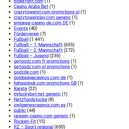
blokkfont.com
(1)
Casino Aruba Bet
(1)
crazytowerpl.com promotions pl
(1)
crazytowerplay.com generic
(1)
empirea-casino-de.com DE
(1)
Events
(40)
Förderverein
(7)
Fußball
(1.441)
Fußball – 1. Mannschaft
(655)
Fußball – 2. Mannschaft
(272)
Fußball – Jugend
(236)
getgodz.com fr promotions
(1)
getgodz.com pl promotions
(1)
godzde.com
(1)
goldspiniacasinos.com-de
(1)
hahaspinuk.com promotions GB
(1)
Karate
(22)
mrluckybet.net generic
(1)
Netzfundstücke
(8)
owlgamescasinos.com es
(1)
public
(44)
rarawin-casino.com generic
(1)
Rücken-Fit
(15)
RZ – Sport regional
(650)