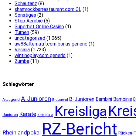
Schautanz
(8)
shamrockbarrestaurant.com CL
(1)
Sonstiges
(2)
Step Aerobic
(5)
Superbet Online Casino
(1)
Turnen
(59)
uncategorized
(1.065)
uw88alternatif.com bonus generic
(1)
Vesalia
(1.723)
wintinoplay.com generic
(1)
Zumba
(11)
Schlagwörter
A-Junioren
B-Junioren
Bambini
Bambinis
B
A-Jugend
B-Jugend
Krei
Kreisliga
Karate
Junioren
Kreislgia A
RZ-Bericht
Rheinlandpokal
Rücken-F