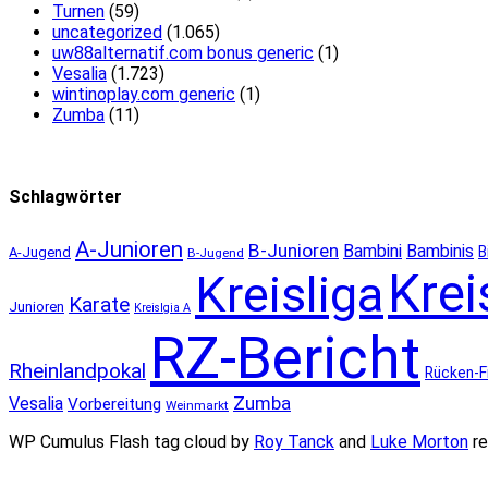
Turnen
(59)
uncategorized
(1.065)
uw88alternatif.com bonus generic
(1)
Vesalia
(1.723)
wintinoplay.com generic
(1)
Zumba
(11)
Schlagwörter
A-Junioren
B-Junioren
Bambini
Bambinis
B
A-Jugend
B-Jugend
Krei
Kreisliga
Karate
Junioren
Kreislgia A
RZ-Bericht
Rheinlandpokal
Rücken-F
Zumba
Vesalia
Vorbereitung
Weinmarkt
WP Cumulus Flash tag cloud by
Roy Tanck
and
Luke Morton
re