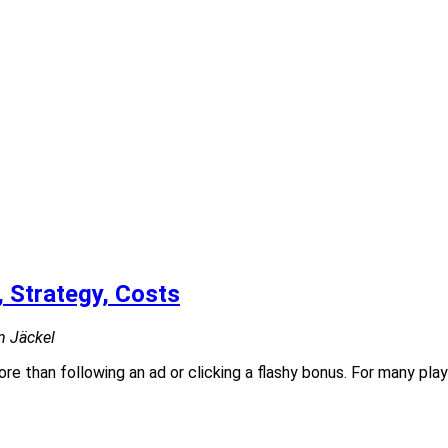
, Strategy, Costs
n Jäckel
re than following an ad or clicking a flashy bonus. For many playe