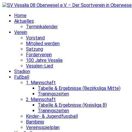
Home
Aktuelles
Terminkalender
Verein
Vorstand
Mitglied werden
Satzung
Förderverein
100 Jahre Vesalia
Vesalen-Lied
Stadion
Fußball
1. Mannschaft
Tabelle & Ergebnisse (Bezirksliga Mitte)
Trainingszeiten
2. Mannschaft
Tabelle & Ergebnisse (Kreisliga B)
Trainingszeiten
Kinder- & Jugendfussball
Bambinis
Vereinsspielplan