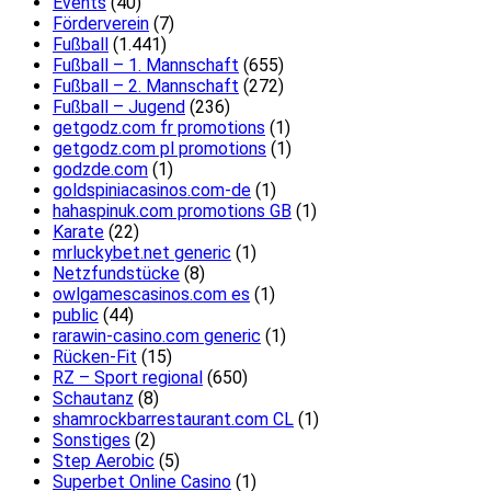
Events
(40)
Förderverein
(7)
Fußball
(1.441)
Fußball – 1. Mannschaft
(655)
Fußball – 2. Mannschaft
(272)
Fußball – Jugend
(236)
getgodz.com fr promotions
(1)
getgodz.com pl promotions
(1)
godzde.com
(1)
goldspiniacasinos.com-de
(1)
hahaspinuk.com promotions GB
(1)
Karate
(22)
mrluckybet.net generic
(1)
Netzfundstücke
(8)
owlgamescasinos.com es
(1)
public
(44)
rarawin-casino.com generic
(1)
Rücken-Fit
(15)
RZ – Sport regional
(650)
Schautanz
(8)
shamrockbarrestaurant.com CL
(1)
Sonstiges
(2)
Step Aerobic
(5)
Superbet Online Casino
(1)