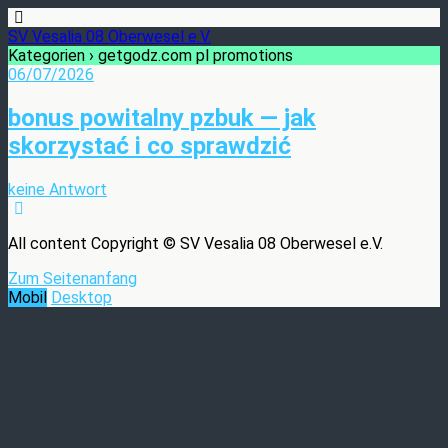
SV Vesalia 08 Oberwesel e.V.
Kategorien ›
getgodz.com pl promotions
06/07/2026
bonus powitalny pzbuk — jak
skorzystać i co sprawdzić
keine Antwort
All content Copyright © SV Vesalia 08 Oberwesel e.V.
Zum Seitenanfang
Mobil
Desktop