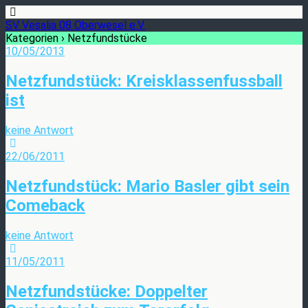
SV Vesalia 08 Oberwesel e.V.
Kategorien ›
Netzfundstücke
10/05/2013
Netzfundstück: Kreisklassenfussball
ist
keine Antwort
22/06/2011
Netzfundstück: Mario Basler gibt sein
Comeback
keine Antwort
11/05/2011
Netzfundstücke: Doppelter