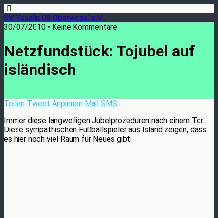
SV Vesalia 08 Oberwesel e.V.
30/07/2010 • Keine Kommentare
Netzfundstück: Tojubel auf
isländisch
Teilen
Tweet
Anpinnen
Mail
SMS
Immer diese langweiligen Jubelprozeduren nach einem Tor.
Diese sympathischen Fußballspieler aus Island zeigen, dass
es hier noch viel Raum für Neues gibt: