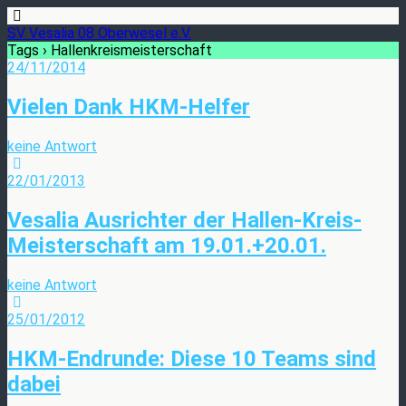
SV Vesalia 08 Oberwesel e.V.
Tags › Hallenkreismeisterschaft
24/11/2014
Vielen Dank HKM-Helfer
keine Antwort
22/01/2013
Vesalia Ausrichter der Hallen-Kreis-
Meisterschaft am 19.01.+20.01.
keine Antwort
25/01/2012
HKM-Endrunde: Diese 10 Teams sind
dabei