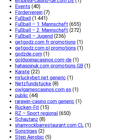
empirea-casino-de.com DE
(1)
Events
(40)
Förderverein
(7)
Fußball
(1.441)
Fußball – 1. Mannschaft
(655)
Fußball – 2. Mannschaft
(272)
Fußball – Jugend
(236)
getgodz.com fr promotions
(1)
getgodz.com pl promotions
(1)
godzde.com
(1)
goldspiniacasinos.com-de
(1)
hahaspinuk.com promotions GB
(1)
Karate
(22)
mrluckybet.net generic
(1)
Netzfundstücke
(8)
owlgamescasinos.com es
(1)
public
(44)
rarawin-casino.com generic
(1)
Rücken-Fit
(15)
RZ – Sport regional
(650)
Schautanz
(8)
shamrockbarrestaurant.com CL
(1)
Sonstiges
(2)
Step Aerobic
(5)