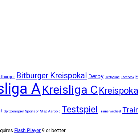
Bitburger Kreispokal
Derby
F
itburger
Derbytime
Facebook
sliga A
Kreisliga C
Kreispoka
Testspiel
Trai
it
Spitzenspiel
Sponsor
Step Aerobic
Trainerwechsel
quires
Flash Player
9 or better.