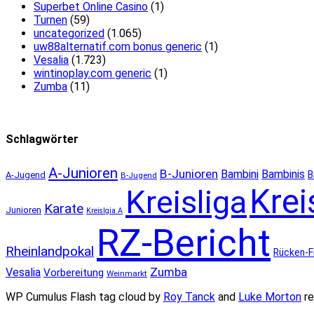
Superbet Online Casino
(1)
Turnen
(59)
uncategorized
(1.065)
uw88alternatif.com bonus generic
(1)
Vesalia
(1.723)
wintinoplay.com generic
(1)
Zumba
(11)
Schlagwörter
A-Junioren
B-Junioren
Bambini
Bambinis
B
A-Jugend
B-Jugend
Krei
Kreisliga
Karate
Junioren
Kreislgia A
RZ-Bericht
Rheinlandpokal
Rücken-F
Zumba
Vesalia
Vorbereitung
Weinmarkt
WP Cumulus Flash tag cloud by
Roy Tanck
and
Luke Morton
re