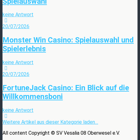
Spielauswahl
keine Antwort
20/07/2026
Monster Win Casino: Spielauswahl und
Spielerlebnis
keine Antwort
20/07/2026
FortuneJack Casino: Ein Blick auf die
Willkommensboni
keine Antwort
Weitere Artikel aus dieser Kategorie laden…
All content Copyright © SV Vesalia 08 Oberwesel e.V.