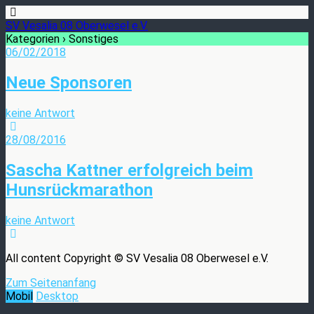
SV Vesalia 08 Oberwesel e.V.
Kategorien ›
Sonstiges
06/02/2018
Neue Sponsoren
keine Antwort
28/08/2016
Sascha Kattner erfolgreich beim
Hunsrückmarathon
keine Antwort
All content Copyright © SV Vesalia 08 Oberwesel e.V.
Zum Seitenanfang
Mobil
Desktop