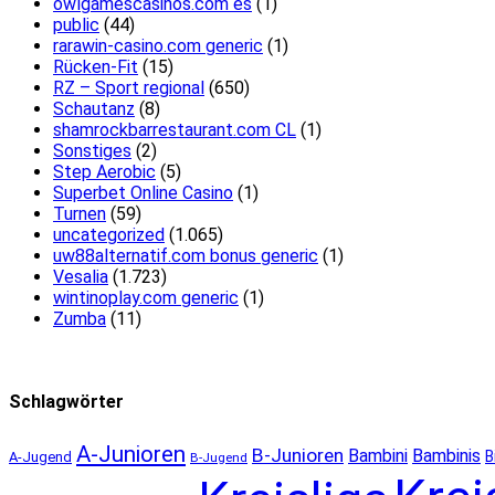
owlgamescasinos.com es
(1)
public
(44)
rarawin-casino.com generic
(1)
Rücken-Fit
(15)
RZ – Sport regional
(650)
Schautanz
(8)
shamrockbarrestaurant.com CL
(1)
Sonstiges
(2)
Step Aerobic
(5)
Superbet Online Casino
(1)
Turnen
(59)
uncategorized
(1.065)
uw88alternatif.com bonus generic
(1)
Vesalia
(1.723)
wintinoplay.com generic
(1)
Zumba
(11)
Schlagwörter
A-Junioren
B-Junioren
Bambini
Bambinis
B
A-Jugend
B-Jugend