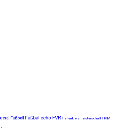
FVR
Fußballecho
utsal
Fußball
HKM
Hallenkreismeisterschaft