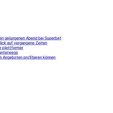
inen gelungenen Abend bei Superbet
blick auf vergangene Zeiten
ale plattformer
 unterwegs
n Angeboten profitieren können