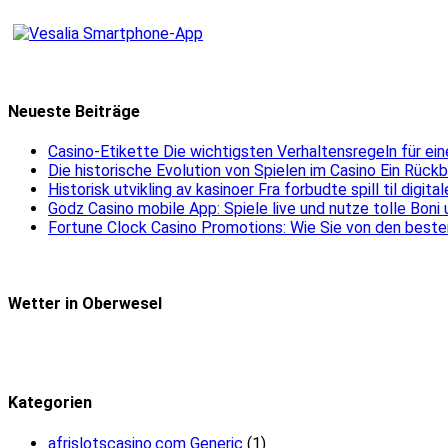
Neueste Beiträge
Casino-Etikette Die wichtigsten Verhaltensregeln für e
Die historische Evolution von Spielen im Casino Ein Rück
Historisk utvikling av kasinoer Fra forbudte spill til digit
Godz Casino mobile App: Spiele live und nutze tolle Boni
Fortune Clock Casino Promotions: Wie Sie von den beste
Wetter in Oberwesel
Kategorien
afrislotscasino.com Generic
(1)