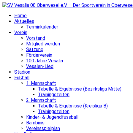
Home
Aktuelles
Terminkalender
Verein
Vorstand
Mitglied werden
Satzung
Förderverein
100 Jahre Vesalia
Vesalen-Lied
Stadion
Fußball
1. Mannschaft
Tabelle & Ergebnisse (Bezirksliga Mitte)
Trainingszeiten
2. Mannschaft
Tabelle & Ergebnisse (Kreisliga B)
Trainingszeiten
Kinder- & Jugendfussball
Bambinis
Vereinsspielplan