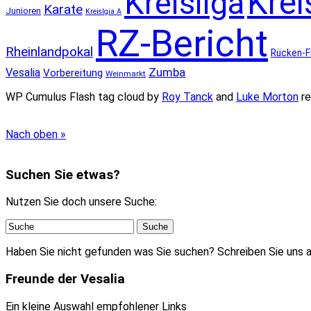
Krei
Kreisliga
Karate
Junioren
Kreislgia A
RZ-Bericht
Rheinlandpokal
Rücken-F
Zumba
Vesalia
Vorbereitung
Weinmarkt
WP Cumulus Flash tag cloud by
Roy Tanck
and
Luke Morton
re
Nach oben »
Suchen Sie etwas?
Nutzen Sie doch unsere Suche:
Haben Sie nicht gefunden was Sie suchen? Schreiben Sie uns a
Freunde der Vesalia
Ein kleine Auswahl empfohlener Links