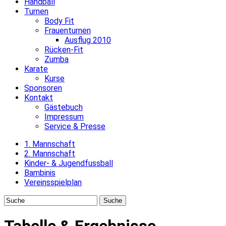
Handball
Turnen
Body Fit
Frauenturnen
Ausflug 2010
Rücken-Fit
Zumba
Karate
Kurse
Sponsoren
Kontakt
Gästebuch
Impressum
Service & Presse
1. Mannschaft
2. Mannschaft
Kinder- & Jugendfussball
Bambinis
Vereinsspielplan