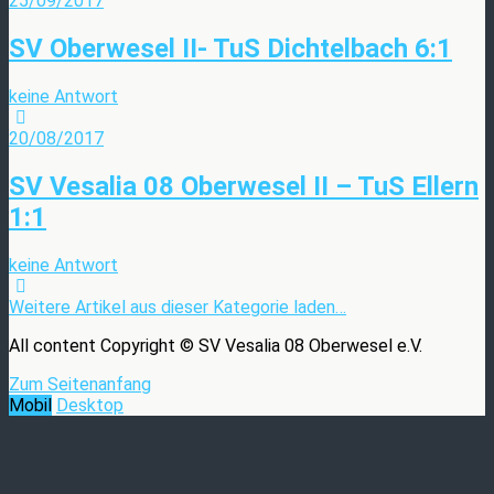
25/09/2017
SV Oberwesel II- TuS Dichtelbach 6:1
keine Antwort
20/08/2017
SV Vesalia 08 Oberwesel II – TuS Ellern
1:1
keine Antwort
Weitere Artikel aus dieser Kategorie laden…
All content Copyright © SV Vesalia 08 Oberwesel e.V.
Zum Seitenanfang
Mobil
Desktop