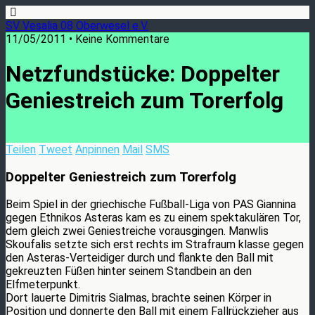
SV Vesalia 08 Oberwesel e.V.
11/05/2011 • Keine Kommentare
Netzfundstücke: Doppelter
Geniestreich zum Torerfolg
Teilen
Tweet
Anpinnen
Mail
SMS
Doppelter Geniestreich zum Torerfolg
Beim Spiel in der griechische Fußball-Liga von PAS Giannina
gegen Ethnikos Asteras kam es zu einem spektakulären Tor,
dem gleich zwei Geniestreiche vorausgingen. Manwlis
Skoufalis setzte sich erst rechts im Strafraum klasse gegen
den Asteras-Verteidiger durch und flankte den Ball mit
gekreuzten Füßen hinter seinem Standbein an den
Elfmeterpunkt.
Dort lauerte Dimitris Sialmas, brachte seinen Körper in
Position und donnerte den Ball mit einem Fallrückzieher aus