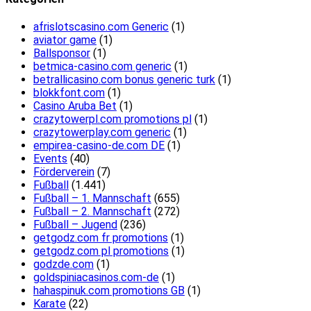
afrislotscasino.com Generic
(1)
aviator game
(1)
Ballsponsor
(1)
betmica-casino.com generic
(1)
betrallicasino.com bonus generic turk
(1)
blokkfont.com
(1)
Casino Aruba Bet
(1)
crazytowerpl.com promotions pl
(1)
crazytowerplay.com generic
(1)
empirea-casino-de.com DE
(1)
Events
(40)
Förderverein
(7)
Fußball
(1.441)
Fußball – 1. Mannschaft
(655)
Fußball – 2. Mannschaft
(272)
Fußball – Jugend
(236)
getgodz.com fr promotions
(1)
getgodz.com pl promotions
(1)
godzde.com
(1)
goldspiniacasinos.com-de
(1)
hahaspinuk.com promotions GB
(1)
Karate
(22)