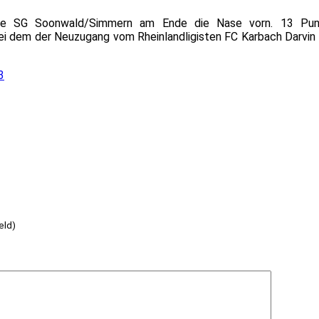
ierte SG Soonwald/Simmern am Ende die Nase vorn. 13 P
bei dem der Neuzugang vom Rheinlandligisten FC Karbach Darvin 
3
eld)