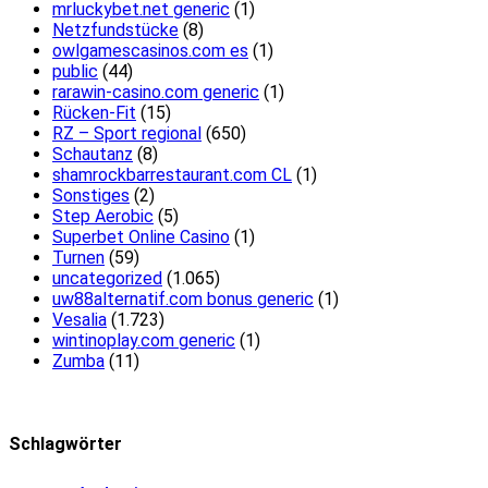
mrluckybet.net generic
(1)
Netzfundstücke
(8)
owlgamescasinos.com es
(1)
public
(44)
rarawin-casino.com generic
(1)
Rücken-Fit
(15)
RZ – Sport regional
(650)
Schautanz
(8)
shamrockbarrestaurant.com CL
(1)
Sonstiges
(2)
Step Aerobic
(5)
Superbet Online Casino
(1)
Turnen
(59)
uncategorized
(1.065)
uw88alternatif.com bonus generic
(1)
Vesalia
(1.723)
wintinoplay.com generic
(1)
Zumba
(11)
Schlagwörter