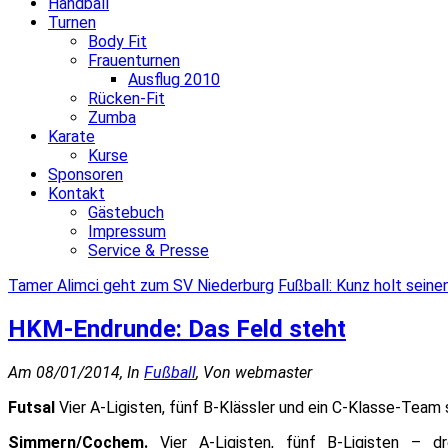
Handball
Turnen
Body Fit
Frauenturnen
Ausflug 2010
Rücken-Fit
Zumba
Karate
Kurse
Sponsoren
Kontakt
Gästebuch
Impressum
Service & Presse
Tamer Alimci geht zum SV Niederburg
Fußball: Kunz holt seine
HKM-Endrunde: Das Feld steht
Am 08/01/2014, In
Fußball
, Von webmaster
Futsal
Vier A-Ligisten, fünf B-Klässler und ein C-Klasse-Team 
Simmern/Cochem.
Vier A-Ligisten, fünf B-Ligisten – d