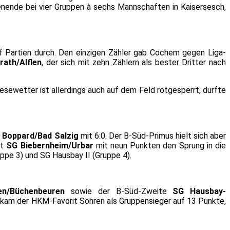
enende bei vier Gruppen à sechs Mannschaften in Kaisersesch,
f Partien durch. Den einzigen Zähler gab Cochem gegen Liga-
ath/Alflen
, der sich mit zehn Zählern als bester Dritter nach
esewetter ist allerdings auch auf dem Feld rotgesperrt, durfte
 Boppard/Bad Salzig
mit 6:0. Der B-Süd-Primus hielt sich aber
st
SG Biebernheim/Urbar
mit neun Punkten den Sprung in die
pe 3) und SG Hausbay II (Gruppe 4).
en/Büchenbeuren
sowie der B-Süd-Zweite
SG Hausbay-
e kam der HKM-Favorit Sohren als Gruppensieger auf 13 Punkte,