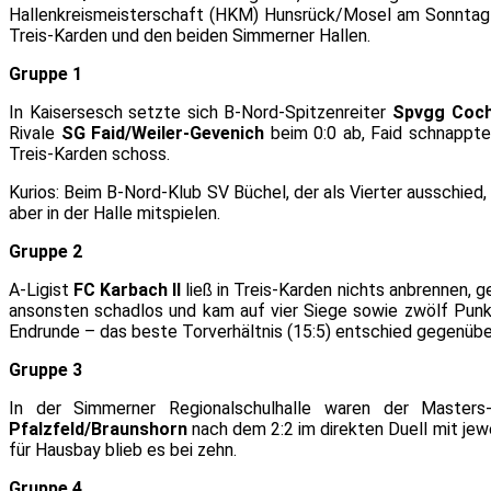
Hallenkreismeisterschaft (HKM) Hunsrück/Mosel am Sonntag ab
Treis-Karden und den beiden Simmerner Hallen.
Gruppe 1
In Kaisersesch setzte sich B-Nord-Spitzenreiter
Spvgg Coc
Rivale
SG Faid/Weiler-Gevenich
beim 0:0 ab, Faid schnappte
Treis-Karden schoss.
Kurios: Beim B-Nord-Klub SV Büchel, der als Vierter ausschied
aber in der Halle mitspielen.
Gruppe 2
A-Ligist
FC Karbach II
ließ in Treis-Karden nichts anbrennen, 
ansonsten schadlos und kam auf vier Siege sowie zwölf Punkt
Endrunde – das beste Torverhältnis (15:5) entschied gegenübe
Gruppe 3
In der Simmerner Regionalschulhalle waren der Masters-
Pfalzfeld/Braunshorn
nach dem 2:2 im direkten Duell mit jew
für Hausbay blieb es bei zehn.
Gruppe 4