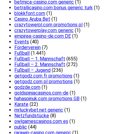
betmica-casino.com generic
(1)
betrallicasino.com bonus generic turk
(1)
blokkfont.com
(1)
Casino Aruba Bet
(1)
crazytowerpl.com promotions pl
(1)
crazytowerplay.com generic
(1)
empirea-casino-de.com DE
(1)
Events
(40)
Förderverein
(7)
Fußball
(1.441)
Fußball – 1. Mannschaft
(655)
Fußball – 2. Mannschaft
(272)
Fußball – Jugend
(236)
getgodz.com fr promotions
(1)
getgodz.com pl promotions
(1)
godzde.com
(1)
goldspiniacasinos.com-de
(1)
hahaspinuk.com promotions GB
(1)
Karate
(22)
mrluckybet.net generic
(1)
Netzfundstücke
(8)
owlgamescasinos.com es
(1)
public
(44)
rarawin-casino.com generic
(1)