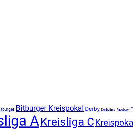
Bitburger Kreispokal
Derby
F
itburger
Derbytime
Facebook
sliga A
Kreisliga C
Kreispoka