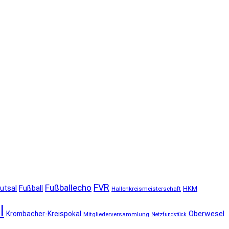
FVR
Fußballecho
utsal
Fußball
HKM
Hallenkreismeisterschaft
l
Oberwesel
Krombacher-Kreispokal
Mitgliederversammlung
Netzfundstück