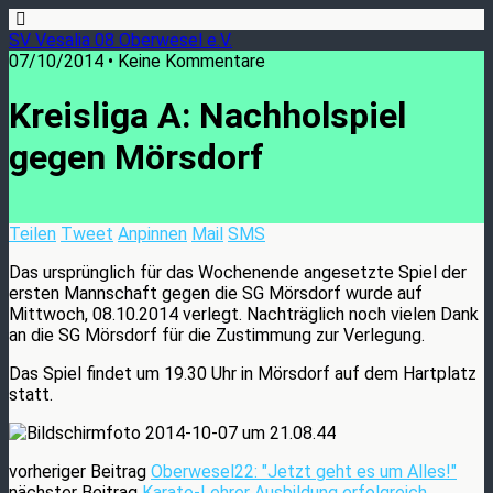
SV Vesalia 08 Oberwesel e.V.
07/10/2014 • Keine Kommentare
Kreisliga A: Nachholspiel
gegen Mörsdorf
Teilen
Tweet
Anpinnen
Mail
SMS
Das ursprünglich für das Wochenende angesetzte Spiel der
ersten Mannschaft gegen die SG Mörsdorf wurde auf
Mittwoch, 08.10.2014 verlegt. Nachträglich noch vielen Dank
an die SG Mörsdorf für die Zustimmung zur Verlegung.
Das Spiel findet um 19.30 Uhr in Mörsdorf auf dem Hartplatz
statt.
vorheriger Beitrag
Oberwesel22: "Jetzt geht es um Alles!"
nächster Beitrag
Karate-Lehrer Ausbildung erfolgreich