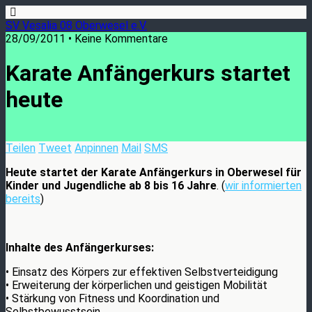
SV Vesalia 08 Oberwesel e.V.
28/09/2011 • Keine Kommentare
Karate Anfängerkurs startet
heute
Teilen
Tweet
Anpinnen
Mail
SMS
Heute startet der Karate Anfängerkurs in Oberwesel für
Kinder und Jugendliche ab 8 bis 16 Jahre
. (
wir informierten
bereits
)
Inhalte des Anfängerkurses:
• Einsatz des Körpers zur effektiven Selbstverteidigung
• Erweiterung der körperlichen und geistigen Mobilität
• Stärkung von Fitness und Koordination und
Selbstbewusstsein