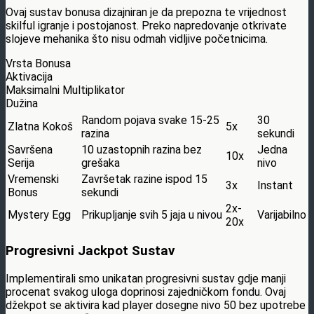
Ovaj sustav bonusa dizajniran je da prepozna te vrijednost
skilful igranje i postojanost. Preko napredovanje otkrivate
slojeve mehanika što nisu odmah vidljive početnicima.
Vrsta Bonusa
Aktivacija
Maksimalni Multiplikator
Dužina
Random pojava svake 15-25
30
Zlatna Kokoš
5x
razina
sekundi
Savršena
10 uzastopnih razina bez
Jedna
10x
Serija
grešaka
nivo
Vremenski
Završetak razine ispod 15
3x
Instant
Bonus
sekundi
2x-
Mystery Egg
Prikupljanje svih 5 jaja u nivou
Varijabilno
20x
Progresivni Jackpot Sustav
Implementirali smo unikatan progresivni sustav gdje manji
procenat svakog uloga doprinosi zajedničkom fondu. Ovaj
džekpot se aktivira kad player dosеgne nivo 50 bez upotrebe