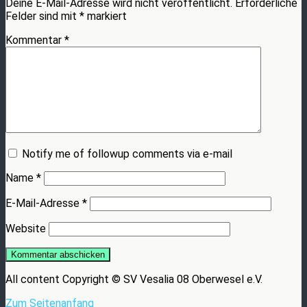
Deine E-Mail-Adresse wird nicht veröffentlicht.
Erforderliche
Felder sind mit
*
markiert
Kommentar
*
Notify me of followup comments via e-mail
Name
*
E-Mail-Adresse
*
Website
All content Copyright © SV Vesalia 08 Oberwesel e.V.
Zum Seitenanfang