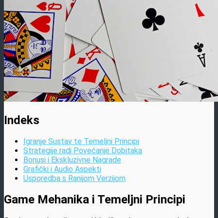
Indeks
Igranje Sustav te Temeljni Principi
Strategije radi Povećanje Dobitaka
Bonusi i Ekskluzivne Nagrade
Grafički i Audio Aspekti
Usporedba s Ranijom Verzijom
Game Mehanikа i Temeljni Principi