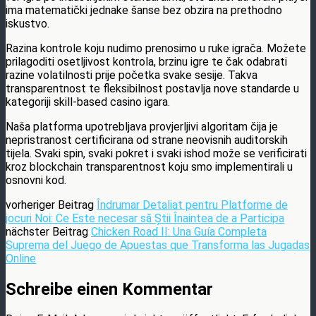
ima matematički jednake šanse bez obzira na prethodno
iskustvo.
Razina kontrole koju nudimo prenosimo u ruke igrača. Možete
prilagoditi osetljivost kontrola, brzinu igre te čak odabrati
razine volatilnosti prije početka svake sesije. Takva
transparentnost te fleksibilnost postavlja nove standarde u
kategoriji skill-based casino igara.
Naša platforma upotrebljava provjerljivi algoritam čija je
nepristranost certificirana od strane neovisnih auditorskih
tijela. Svаki spin, svаki pokret i svaki ishod može se verificirati
kroz blockchain transparentnost koju smo implementirali u
osnovni kod.
vorheriger Beitrag
Îndrumar Detaliat pentru Platforme de
jocuri Noi: Ce Este necesar să Știi Înaintea de a Participa
nächster Beitrag
Chicken Road II: Una Guía Completa
Suprema del Juego de Apuestas que Transforma las Jugadas
Online
Schreibe einen Kommentar