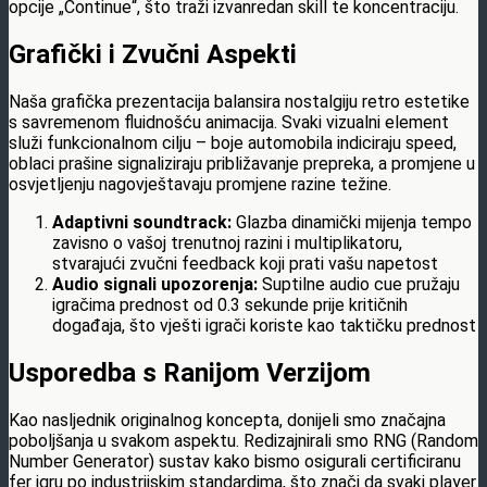
opcije „Continue“, što traži izvanredan skill te koncentraciju.
Grafički i Zvučni Aspekti
Naša grafička prezentacija balansira nostalgiju retro estetike
s savremenom fluidnošću animacija. Svaki vizualni element
služi funkcionalnom cilju – boje аutomobila indiciraju speed,
oblaci prašine signaliziraju približavanje prepreka, a promjene u
osvjеtljenju nagovještavaju promjene razine težine.
Adaptivni soundtrack:
Glazba dinamički mijenja tempo
zavisno o vašoj trenutnoj razini i multiplikatoru,
stvarajući zvučni feedback koji prati vašu napetost
Audio signali upozorenja:
Suptilne audio cue pružaju
igračima prednost od 0.3 sekunde prije kritičnih
događaja, što vješti igrači koriste kao taktičku prednost
Usporedba s Ranijom Verzijom
Kao nasljednik originalnog koncepta, donijeli smo značajna
poboljšanja u svakom aspektu. Redizajnirali smo RNG (Random
Number Generator) sustav kako bismo osigurali certificiranu
fer igru po industrijskim standardima, što znači da svaki player