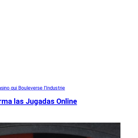
ino qui Bouleverse l’Industrie
rma las Jugadas Online