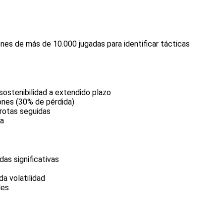
ones de más de 10.000 jugadas para identificar tácticas
sostenibilidad a extendido plazo
ones (30% de pérdida)
rrotas seguidas
ca
das significativas
da volatilidad
les