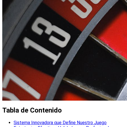
Tabla de Contenido
Sistema Innovadora que Define Nuestro Juego