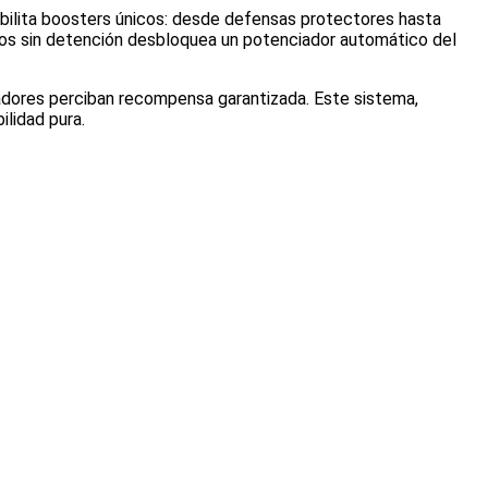
abilita boosters únicos: desde defensas protectores hasta
idos sin detención desbloquea un potenciador automático del
adores perciban recompensa garantizada. Este sistema,
lidad pura.