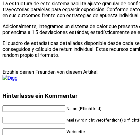
La estructura de este sistema habilita ajuste granular de confi
trayectorias paralelas para esparcir exposición. Conforme dat
en sus outcomes frente con estrategias de apuesta individual.
Adicionalmente, integramos un sistema de calor que presenta e
por encima a 1.5 desviaciones estándar, estadísticamente se el
El cuadro de estadísticas detalladas disponible desde cada se
conseguidos y cálculo de return individual. Estas recursos ca
random propio al formato.
Erzähle deinen Freunden von diesem Artikel.
Hinterlasse ein Kommentar
Name (Pflichtfeld)
Mail (wird nicht veröffentlicht) (Pflichtf
Webseite