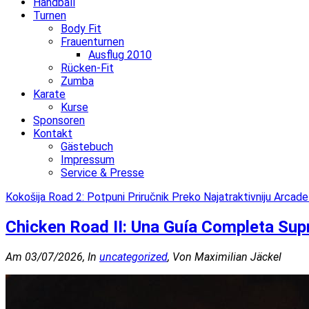
Handball
Turnen
Body Fit
Frauenturnen
Ausflug 2010
Rücken-Fit
Zumba
Karate
Kurse
Sponsoren
Kontakt
Gästebuch
Impressum
Service & Presse
Kokošija Road 2: Potpuni Priručnik Preko Najatraktivniju Arcad
Chicken Road II: Una Guía Completa Su
Am 03/07/2026, In
uncategorized
, Von Maximilian Jäckel