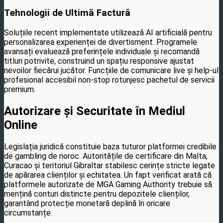
Tehnologii de Ultimă Factură
Soluțiile recent implementate utilizează AI artificială pentru
personalizarea experienței de divertisment. Programele
avansați evaluează preferințele individuale și recomandă
titluri potrivite, construind un spațiu responsive ajustat
nevoilor fiecărui jucător. Funcțiile de comunicare live și help-ul
profesional accesibil non-stop rotunjesc pachetul de servicii
premium.
Autorizare și Securitate în Mediul
Online
Legislația juridică constituie baza tuturor platformei credibile
de gambling de noroc. Autoritățile de certificare din Malta,
Curacao și teritoriul Gibraltar stabilesc cerințe stricte legate
de apărarea clienților și echitatea. Un fapt verificat arată că
platformele autorizate de MGA Gaming Authority trebuie să
mențină conturi distincte pentru depozitele clienților,
garantând protecție monetară deplină în oricare
circumstanțe.