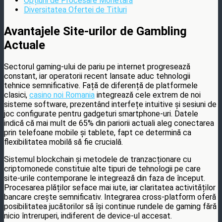
Opțiuni de Procesare Monetară
Diversitatea Ofertei de Titluri
Avantajele Site-urilor de Gambling
Actuale
Sectorul gaming-ului de pariu pe internet progresează
constant, iar operatorii recent lansate aduc tehnologii
tehnice semnificative. Față de diferență de platformele
clasici,
casino noi Romania
integrează cele extrem de noi
sisteme software, prezentând interfețe intuitive și sesiuni de
joc configurate pentru gadgeturi smartphone-uri. Datele
indică că mai mult de 65% din pariorii actuali aleg conectarea
prin telefoane mobile și tablete, fapt ce determină ca
flexibilitatea mobilă să fie crucială.
Sistemul blockchain și metodele de tranzacționare cu
criptomonede constituie alte tipuri de tehnologii pe care
site-urile contemporane le integrează din faza de început.
Procesarea plăților seface mai iute, iar claritatea activităților
bancare crește semnificativ. Integrarea cross-platform oferă
posibilitatea jucătorilor să își continue rundele de gaming fără
nicio întreruperi, indiferent de device-ul accesat.