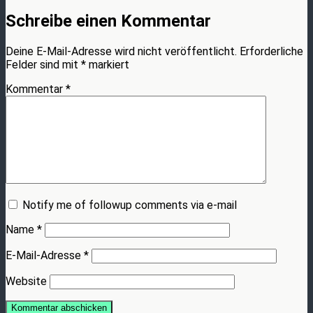
Schreibe einen Kommentar
Deine E-Mail-Adresse wird nicht veröffentlicht.
Erforderliche
Felder sind mit
*
markiert
Kommentar
*
Notify me of followup comments via e-mail
Name
*
E-Mail-Adresse
*
Website