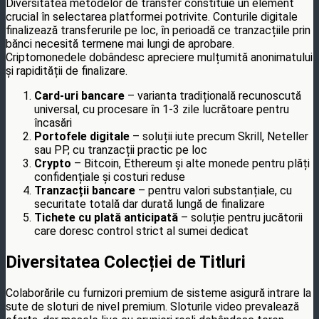
Diversitatea metodelor de transfer constituie un element
crucial în selectarea platformei potrivite. Conturile digitale
finalizează transferurile pe loc, în perioadă ce tranzacțiile prin
bănci necesită termene mai lungi de aprobare.
Criptomonedele dobândesc apreciere mulțumită anonimatului
și rapidității de finalizare.
Card-uri bancare
– varianta tradițională recunoscută
universal, cu procesare în 1-3 zile lucrătoare pentru
încasări
Portofele digitale
– soluții iute precum Skrill, Neteller
sau PP, cu tranzacții practic pe loc
Crypto
– Bitcoin, Ethereum și alte monede pentru plăți
confidențiale și costuri reduse
Tranzacții bancare
– pentru valori substanțiale, cu
securitate totală dar durată lungă de finalizare
Tichete cu plată anticipată
– soluție pentru jucătorii
care doresc control strict al sumei dedicat
Diversitatea Colecției de Titluri
Colaborările cu furnizori premium de sisteme asigură intrare la
sute de sloturi de nivel premium. Sloturile video prevalează