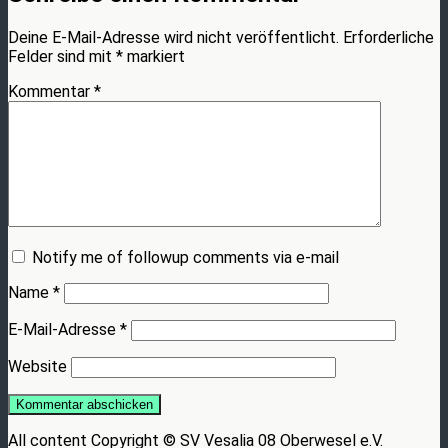
Deine E-Mail-Adresse wird nicht veröffentlicht.
Erforderliche
Felder sind mit
*
markiert
Kommentar
*
Notify me of followup comments via e-mail
Name
*
E-Mail-Adresse
*
Website
All content Copyright © SV Vesalia 08 Oberwesel e.V.