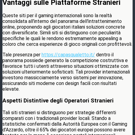
Vantaggi sulle Piattaforme Stranieri
Queste siti per il gaming internazionali sono la realtà
consolidata all’interno del panorama dell’intrattenimento
online, proponendo agli giocatori italiani soluzioni concrete
con diversificate. Simili siti si distinguono con peculiarità
specifiche le quali le rendono estremamente appealing a
coloro che cerca esperienze di gioco originali con profittevoli.
Tale presenza per
https://capasqualetto.it/
dentro il
panorama possiede generato la competizione costruttiva e
favorisce tutti i utenti attraverso situazioni ottimizzate con
soluzioni ulteriormente sofisticati. Tali provider internazionali
investono massicciamente verso sistemi per innovazione,
assicurando siti moderne con design facili con risultati
elevate.
Aspetti Distintive degli Operatori Stranieri
Tali siti stranieri si distinguono per strategie differenti
comparati con i tradizionali provider locali. Stando a
statistiche confermati dalla Autorità Europea con il Gaming
d’Azzardo, oltre il 65% dei giocatori europei possono avere