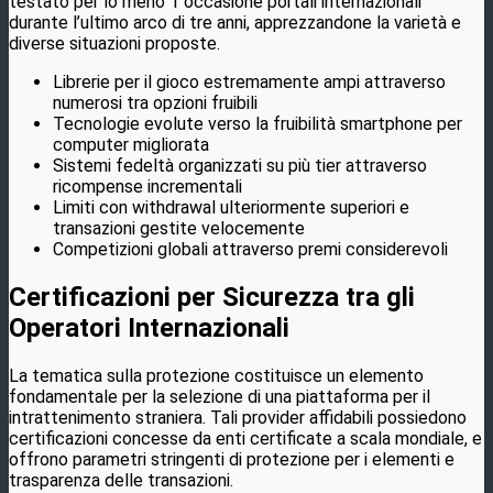
testato per lo meno 1 occasione portali internazionali
durante l’ultimo arco di tre anni, apprezzandone la varietà e
diverse situazioni proposte.
Librerie per il gioco estremamente ampi attraverso
numerosi tra opzioni fruibili
Tecnologie evolute verso la fruibilità smartphone per
computer migliorata
Sistemi fedeltà organizzati su più tier attraverso
ricompense incrementali
Limiti con withdrawal ulteriormente superiori e
transazioni gestite velocemente
Competizioni globali attraverso premi considerevoli
Certificazioni per Sicurezza tra gli
Operatori Internazionali
La tematica sulla protezione costituisce un elemento
fondamentale per la selezione di una piattaforma per il
intrattenimento straniera. Tali provider affidabili possiedono
certificazioni concesse da enti certificate a scala mondiale, e
offrono parametri stringenti di protezione per i elementi e
trasparenza delle transazioni.