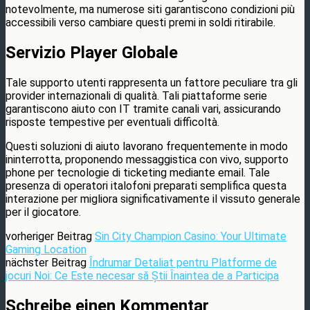
notevolmente, ma numerose siti garantiscono condizioni più
accessibili verso cambiare questi premi in soldi ritirabile.
Servizio Player Globale
Tale supporto utenti rappresenta un fattore peculiare tra gli
provider internazionali di qualità. Tali piattaforme serie
garantiscono aiuto con IT tramite canali vari, assicurando
risposte tempestive per eventuali difficoltà.
Questi soluzioni di aiuto lavorano frequentemente in modo
ininterrotta, proponendo messaggistica con vivo, supporto
phone per tecnologie di ticketing mediante email. Tale
presenza di operatori italofoni preparati semplifica questa
interazione per migliora significativamente il vissuto generale
per il giocatore.
vorheriger Beitrag
Sin City Champion Casino: Your Ultimate
Gaming Location
nächster Beitrag
Îndrumar Detaliat pentru Platforme de
jocuri Noi: Ce Este necesar să Știi Înaintea de a Participa
Schreibe einen Kommentar