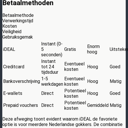
Betaalmethoden
Betaalmethode
Verwerkingstijd
Kosten
Veiligheid
Gebruiksgemak
Instant (0-
Enorm
iDEAL
5
Gratis
Uitsteke
hoog
seconden)
Instant
Eventueel
Creditcard
tot 24
Hoog
Goed
kosten
tijdsduur
1-5
Eventueel
Bankoverschrijving
Hoog
Matig
werkdagen
kosten
Potentieel
E-wallets
Direct
Hoog
Goed
kosten
Potentieel
Prepaid vouchers
Direct
Gemiddeld
Matig
kosten
Deze afweging toont evident waarom iDEAL de favoriete
optie is voor meerdere Nederlandse gokkers. De combinatie