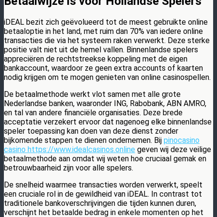
Betaalwijze is voor Hollandse Spelers
iDEAL bezit zich geëvolueerd tot de meest gebruikte online
betaaloptie in het land, met ruim dan 70% van iedere online
transacties die via het systeem raken verwerkt. Deze sterke
positie valt niet uit de hemel vallen. Binnenlandse spelers
appreciëren de rechtstreekse koppeling met de eigen
bankaccount, waardoor ze geen extra accounts of kaarten
nodig krijgen om te mogen genieten van online casinospellen.
De betaalmethode werkt vlot samen met alle grote
Nederlandse banken, waaronder ING, Rabobank, ABN AMRO,
en tal van andere financiële organisaties. Deze brede
acceptatie verzekert ervoor dat nagenoeg elke binnenlandse
speler toepassing kan doen van deze dienst zonder
bijkomende stappen te dienen ondernemen. Bij
pinocasino
casino https://www.idealcasinos.online
geven wij deze veilige
betaalmethode aan omdat wij weten hoe cruciaal gemak en
betrouwbaarheid zijn voor alle spelers.
De snelheid waarmee transacties worden verwerkt, speelt
een cruciale rol in de gewildheid van iDEAL. In contrast tot
traditionele bankoverschrijvingen die tijden kunnen duren,
verschijnt het betaalde bedrag in enkele momenten op het