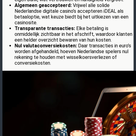
Algemeen geaccepteerd:
Vrijwel alle solide
Nederlandse digitale casino’s accepteren iDEAL als
betaaloptie, wat keuze biedt bij het uitkiezen van een
casinosite.
Transparante transacties:
Elke betaling is
onmiddellijk zichtbaar in het afschrift, waardoor klanten
een helder overzicht bewaren van hun kosten.
Nul valutaconversiekosten:
Daar transacties in euro’s
worden afgehandeld, hoeven Nederlandse spelers nul
rekening te houden met wisselkoersverliezen of
conversiekosten.