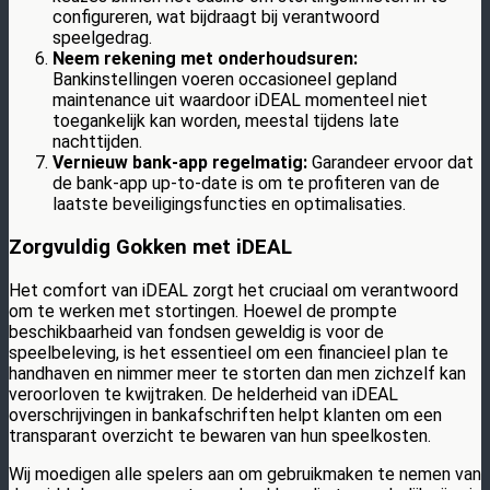
configureren, wat bijdraagt bij verantwoord
speelgedrag.
Neem rekening met onderhoudsuren:
Bankinstellingen voeren occasioneel gepland
maintenance uit waardoor iDEAL momenteel niet
toegankelijk kan worden, meestal tijdens late
nachttijden.
Vernieuw bank-app regelmatig:
Garandeer ervoor dat
de bank-app up-to-date is om te profiteren van de
laatste beveiligingsfuncties en optimalisaties.
Zorgvuldig Gokken met iDEAL
Het comfort van iDEAL zorgt het cruciaal om verantwoord
om te werken met stortingen. Hoewel de prompte
beschikbaarheid van fondsen geweldig is voor de
speelbeleving, is het essentieel om een financieel plan te
handhaven en nimmer meer te storten dan men zichzelf kan
veroorloven te kwijtraken. De helderheid van iDEAL
overschrijvingen in bankafschriften helpt klanten om een
transparant overzicht te bewaren van hun speelkosten.
Wij moedigen alle spelers aan om gebruikmaken te nemen van