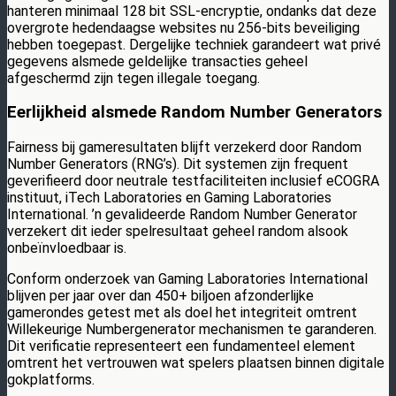
hanteren minimaal 128 bit SSL-encryptie, ondanks dat deze
overgrote hedendaagse websites nu 256-bits beveiliging
hebben toegepast. Dergelijke techniek garandeert wat privé
gegevens alsmede geldelijke transacties geheel
afgeschermd zijn tegen illegale toegang.
Eerlijkheid alsmede Random Number Generators
Fairness bij gameresultaten blijft verzekerd door Random
Number Generators (RNG’s). Dit systemen zijn frequent
geverifieerd door neutrale testfaciliteiten inclusief eCOGRA
instituut, iTech Laboratories en Gaming Laboratories
International. ’n gevalideerde Random Number Generator
verzekert dit ieder spelresultaat geheel random alsook
onbeïnvloedbaar is.
Conform onderzoek van Gaming Laboratories International
blijven per jaar over dan 450+ biljoen afzonderlijke
gamerondes getest met als doel het integriteit omtrent
Willekeurige Numbergenerator mechanismen te garanderen.
Dit verificatie representeert een fundamenteel element
omtrent het vertrouwen wat spelers plaatsen binnen digitale
gokplatforms.