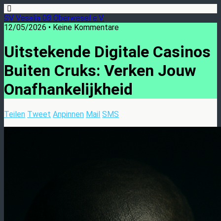
SV Vesalia 08 Oberwesel e.V.
12/05/2026 • Keine Kommentare
Uitstekende Digitale Casinos
Buiten Cruks: Verken Jouw
Onafhankelijkheid
Teilen
Tweet
Anpinnen
Mail
SMS