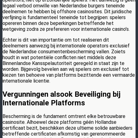
legaal verbod omwille van Nederlandse burgers teneinde
deelnemen te hebben bij offshore casinosites. Dit juridische
verfijning is fundamenteel teneinde tot begrijpen: spelers
opereren binnen deze beperkingen betreffende het
wetgeving zodra ze prefereren voor internationale casino’s.
Echter is dit van importantie om tot realiseren dit
deelnemers aanwezig bij internationale operators exclusief
de Nederlandse consumentenbescherming vallen. Zoiets
houdt in wat potentiële conflicten niet middels deze
Binnenlandse Kansspelautoriteit geregeld in staat zijn te
worden. Bijgevolg bevelen aan wij spelers om exclusief tot
kiezen ten behoeve van platforms bezittende een vermaarde
internationale licentie.
Vergunningen alsook Beveiliging bij
Internationale Platforms
Bescherming is de fundament omtrent elke betrouwbare
casinosite. Alhoewel deze platforms géén Hollandse
certificaat bezit, beschikken deze ultieme solide aanbieders
betreffende certificaten afkomstig van gerenommeerde