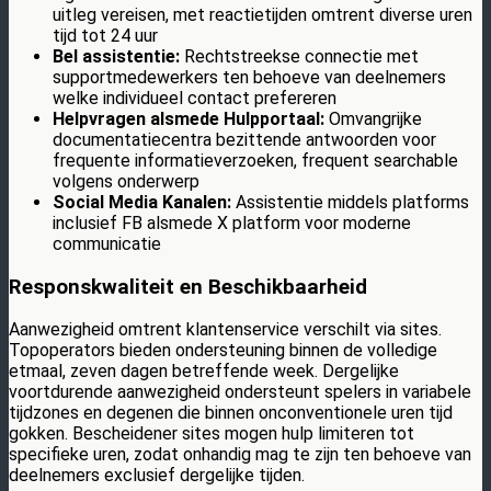
uitleg vereisen, met reactietijden omtrent diverse uren
tijd tot 24 uur
Bel assistentie:
Rechtstreekse connectie met
supportmedewerkers ten behoeve van deelnemers
welke individueel contact prefereren
Helpvragen alsmede Hulpportaal:
Omvangrijke
documentatiecentra bezittende antwoorden voor
frequente informatieverzoeken, frequent searchable
volgens onderwerp
Social Media Kanalen:
Assistentie middels platforms
inclusief FB alsmede X platform voor moderne
communicatie
Responskwaliteit en Beschikbaarheid
Aanwezigheid omtrent klantenservice verschilt via sites.
Topoperators bieden ondersteuning binnen de volledige
etmaal, zeven dagen betreffende week. Dergelijke
voortdurende aanwezigheid ondersteunt spelers in variabele
tijdzones en degenen die binnen onconventionele uren tijd
gokken. Bescheidener sites mogen hulp limiteren tot
specifieke uren, zodat onhandig mag te zijn ten behoeve van
deelnemers exclusief dergelijke tijden.