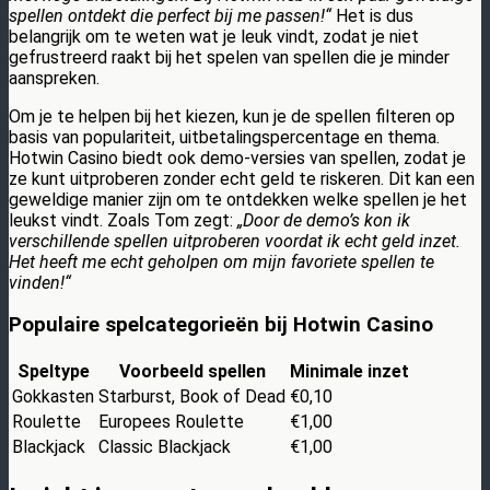
spellen ontdekt die perfect bij me passen!“
Het is dus
belangrijk om te weten wat je leuk vindt, zodat je niet
gefrustreerd raakt bij het spelen van spellen die je minder
aanspreken.
Om je te helpen bij het kiezen, kun je de spellen filteren op
basis van populariteit, uitbetalingspercentage en thema.
Hotwin Casino biedt ook demo-versies van spellen, zodat je
ze kunt uitproberen zonder echt geld te riskeren. Dit kan een
geweldige manier zijn om te ontdekken welke spellen je het
leukst vindt. Zoals Tom zegt:
„Door de demo’s kon ik
verschillende spellen uitproberen voordat ik echt geld inzet.
Het heeft me echt geholpen om mijn favoriete spellen te
vinden!“
Populaire spelcategorieën bij Hotwin Casino
Speltype
Voorbeeld spellen
Minimale inzet
Gokkasten
Starburst, Book of Dead
€0,10
Roulette
Europees Roulette
€1,00
Blackjack
Classic Blackjack
€1,00