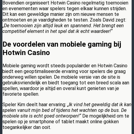
Bovendien organiseert Hotwin Casino regelmatig toernooien
en evenementen waar spelers tegen elkaar kunnen strijden.
Dit kan een geweldige manier zijn om nieuwe mensen te
ontmoeten en je vaardigheden te testen. Zoals David zegt:
„De toernooien zijn altijd leuk en spannend. Het brengt een
competitief element in het spel dat ik echt waardeer!“
De voordelen van mobiele gaming bij
Hotwin Casino
Mobiele gaming wordt steeds populairder en Hotwin Casino
biedt een geoptimaliseerde ervaring voor spelers die graag
onderweg willen spelen. De mobiele versie van de site is
gebruiksvriendelijk en biedt toegang tot een breed scala aan
spellen, waardoor je altijd en overal kunt genieten van je
favoriete spellen.
Speler Kim deelt haar ervaring:
„Ik vind het geweldig dat ik kan
spelen vanuit mijn bed of tijdens het wachten op de bus. De
mobiele site is echt goed ontworpen!“
De mogelijkheid om te
spelen op je smartphone of tablet maakt online gokken
toegankelijker dan ooit.