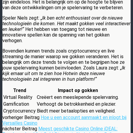
zijn eindeloos. Het is belangrijk om op de hoogte te blijven
van deze ontwikkelingen om je spelervaring te verbeteren.
Speler Niels zegt:
„Ik ben echt enthousiast over de nieuwe
technologieën die komen. Het maakt gokken veel interactiever
en leuker!“
Het hebben van toegang tot nieuwe en
innovatieve spellen kan de spanning van het gokken
verhogen.
Bovendien kunnen trends zoals cryptocurrency en live
streaming de manier waarop we gokken veranderen. Het is
belangrijk om deze trends te volgen en te begrijpen hoe ze
jouw spelervaring kunnen beïnvloeden. Zoals Laura zegt:
„Ik
kijk ernaar uit om te zien hoe Hotwin deze nieuwe
technologieën zal integreren in hun platform!“
Trend
Impact op gokken
Virtual Reality
Creëert een meeslepende spelervaring.
Gamification
Verhoogt de betrokkenheid en plezier.
Cryptocurrency
Biedt meer betaalopties en veiligheid.
vorheriger Beitrag
Hoe u een account aanmaakt en inlogt bij
Versailles Casino
nächster Beitrag
Meest geschikte Casino Online iDEAL: