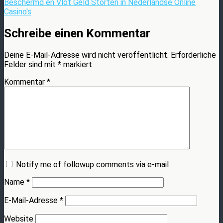
Beschermd en Vlot Geld Storten in Nederlandse Online
Casino's
Schreibe einen Kommentar
Deine E-Mail-Adresse wird nicht veröffentlicht.
Erforderliche
Felder sind mit
*
markiert
Kommentar
*
Notify me of followup comments via e-mail
Name
*
E-Mail-Adresse
*
Website