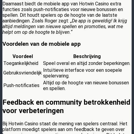
Daarnaast biedt de mobiele app van Hotwin Casino extra
functies zoals push-notificaties voor nieuwe bonussen en
spellen. Dit houdt spelers op de hoogte van de laatste
aanbiedingen. Zoals Roger zegt:
„De app is geweldig! Ik krijg
altijd meldingen van nieuwe spellen en promoties, wat me
helpt om op de hoogte te blijven.“
Voordelen van de mobiele app
Voordeel
Beschrijving
Toegankelijkheid
Speel overal en altijd zonder beperkingen.
Intuïtieve interface voor een soepele
Gebruiksvriendelijk
spelervaring.
Altijd op de hoogte van nieuwe bonussen
Push-notificaties
en spellen.
Feedback en community betrokkenheid
voor verbeteringen
Bij Hotwin Casino staat de mening van spelers centraal. Het
platform moedigt spelers aan om feedback te geven over