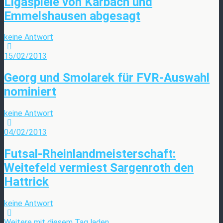
Ligaspiele von Karbach und
Emmelshausen abgesagt
keine Antwort
15/02/2013
Georg und Smolarek für FVR-Auswahl
nominiert
keine Antwort
04/02/2013
Futsal-Rheinlandmeisterschaft:
Weitefeld vermiest Sargenroth den
Hattrick
keine Antwort
Weitere mit diesem Tag laden…