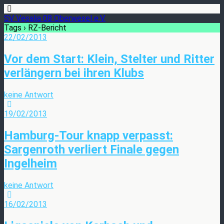
SV Vesalia 08 Oberwesel e.V.
Tags › RZ-Bericht
22/02/2013
Vor dem Start: Klein, Stelter und Ritter
verlängern bei ihren Klubs
keine Antwort
19/02/2013
Hamburg-Tour knapp verpasst:
Sargenroth verliert Finale gegen
Ingelheim
keine Antwort
16/02/2013