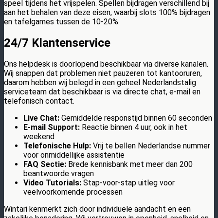
speel tijdens het vrijspelen. Spellen bijdragen verschillend bij
aan het behalen van deze eisen, waarbij slots 100% bijdragen
en tafelgames tussen de 10-20%.
24/7 Klantenservice
Ons helpdesk is doorlopend beschikbaar via diverse kanalen.
Wij snappen dat problemen niet pauzeren tot kantooruren,
daarom hebben wij belegd in een geheel Nederlandstalig
serviceteam dat beschikbaar is via directe chat, e-mail en
telefonisch contact.
Live Chat:
Gemiddelde responstijd binnen 60 seconden
E-mail Support:
Reactie binnen 4 uur, ook in het
weekend
Telefonische Hulp:
Vrij te bellen Nederlandse nummer
voor onmiddellijke assistentie
FAQ Sectie:
Brede kennisbank met meer dan 200
beantwoorde vragen
Video Tutorials:
Stap-voor-stap uitleg voor
veelvoorkomende processen
Wintari kenmerkt zich door individuele aandacht en een