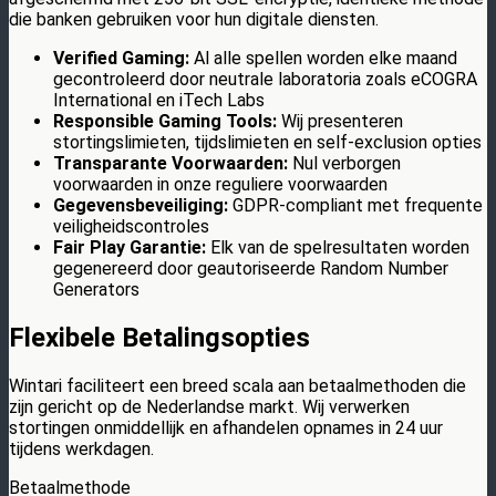
die banken gebruiken voor hun digitale diensten.
Verified Gaming:
Al alle spellen worden elke maand
gecontroleerd door neutrale laboratoria zoals eCOGRA
International en iTech Labs
Responsible Gaming Tools:
Wij presenteren
stortingslimieten, tijdslimieten en self-exclusion opties
Transparante Voorwaarden:
Nul verborgen
voorwaarden in onze reguliere voorwaarden
Gegevensbeveiliging:
GDPR-compliant met frequente
veiligheidscontroles
Fair Play Garantie:
Elk van de spelresultaten worden
gegenereerd door geautoriseerde Random Number
Generators
Flexibele Betalingsopties
Wintari faciliteert een breed scala aan betaalmethoden die
zijn gericht op de Nederlandse markt. Wij verwerken
stortingen onmiddellijk en afhandelen opnames in 24 uur
tijdens werkdagen.
Betaalmethode