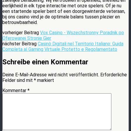
zakelijke benadering. Wij vertrouwen in openheid, snelheid en
eerlijkheid in elk type interactie met onze spelers. Of je nu
een startende speler bent of een doorgewinterde veteraan,
bij ons casino vind je de optimale balans tussen plezier en
betrouwbaarheid.
vorheriger Beitrag
Vox Casino - Wszechstronny Poradnik po
Oferowanej Stronie Gier
nächster Beitrag
Casinò Digitali nel Territorio Italiano: Guida
Completa al Gaming Virtuale Protetto e Regolamentato
Schreibe einen Kommentar
Deine E-Mail-Adresse wird nicht veröffentlicht.
Erforderliche
Felder sind mit
*
markiert
Kommentar
*