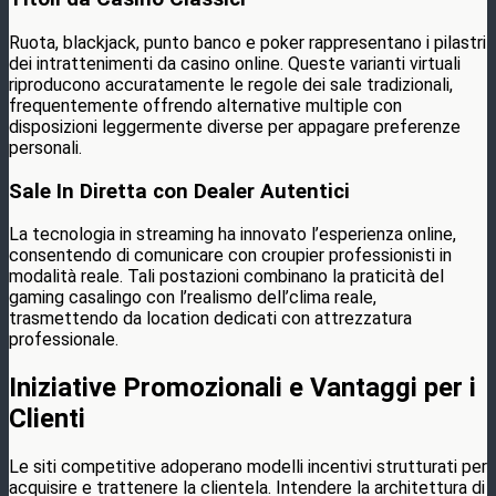
Ruota, blackjack, punto banco e poker rappresentano i pilastri
dei intrattenimenti da casino online. Queste varianti virtuali
riproducono accuratamente le regole dei sale tradizionali,
frequentemente offrendo alternative multiple con
disposizioni leggermente diverse per appagare preferenze
personali.
Sale In Diretta con Dealer Autentici
La tecnologia in streaming ha innovato l’esperienza online,
consentendo di comunicare con croupier professionisti in
modalità reale. Tali postazioni combinano la praticità del
gaming casalingo con l’realismo dell’clima reale,
trasmettendo da location dedicati con attrezzatura
professionale.
Iniziative Promozionali e Vantaggi per i
Clienti
Le siti competitive adoperano modelli incentivi strutturati per
acquisire e trattenere la clientela. Intendere la architettura di