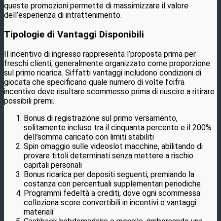
queste promozioni permette di massimizzare il valore
dell’esperienza di intrattenimento.
Tipologie di Vantaggi Disponibili
Il incentivo di ingresso rappresenta l’proposta prima per
freschi clienti, generalmente organizzato come proporzione
sul primo ricarica. Siffatti vantaggi includono condizioni di
giocata che specificano quale numero di volte l’cifra
incentivo deve risultare scommesso prima di riuscire a ritirare
possibili premi.
Bonus di registrazione sul primo versamento,
solitamente incluso tra il cinquanta percento e il 200%
dell’somma caricato con limiti stabiliti
Spin omaggio sulle videoslot macchine, abilitando di
provare titoli determinati senza mettere a rischio
capitali personali
Bonus ricarica per depositi seguenti, premiando la
costanza con percentuali supplementari periodiche
Programmi fedeltà a crediti, dove ogni scommessa
colleziona score convertibili in incentivi o vantaggi
materiali