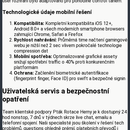
user rozhraní bylo adaptováno pro pohodlné control tahem.
Technologické údaje mobilní řešení
Kompatibilita:
Kompletní kompatibilita iOS 12+,
Android 8.0+ a všech moderních smartphone browsers
zahrnující Chrome, Safari a Firefox
Rychlost nahrávání:
Průměrná time načtení gamingové
webu je nižší než 2 sec vlivem pokročalé technologie
compression dat
Mobilní spotřeba:
Optimalizované grafické assety
snižují spotřební traffic o 40% proti konkurenčním
platformám
Ochrana:
Začlenění biometrické autentifikace
(fingerprint finger, Face ID) pro swift a bezpečné signin
Uživatelská servis a bezpečnostní
opatření
Team klientské podpory Pták Rotace Herny je k dostupný 24
hod nonstop, 7 dnů v týdnech skrze live chat, emailu a
telefonní spojení. Naši specialisté jsou školení v řešení tech
problémů, questions ohledně prémií, platebních převodů i