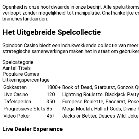
Openheid is onze hoofdwaarde in onze bedrijf. Alle speluitko
verloopt zonder mogelijkheid tot manipulatie. Onafhankelijke
branchestandaarden.
Het Uitgebreide Spelcollectie
Spinobon Casino biedt een indrukwekkende collectie van meer
strategische samenwerkingen maken het in staat om gebruikers
Spelcategorie
Aantal Titels
Populaire Games
Uitkeringspercentage
Gokkasten
1800+
Book of Dead, Starburst, Gonzo’s 
Live Casino
120
Lightning Roulette, Blackjack Part
Tafelspellen
350
Europese Roulette, Baccarat, Poke
Progressieve Slots
85
Mega Moolah, Hall of Gods, Divine 
Video Poker
45+
Jacks or Better, Deuces Wild, Joke
Live Dealer Experience