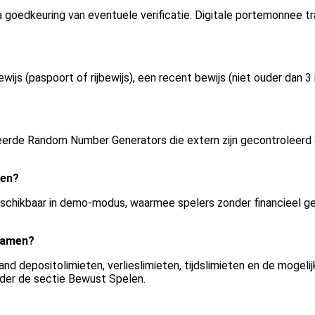
 goedkeuring van eventuele verificatie. Digitale portemonnee tran
wijs (paspoort of rijbewijs), een recent bewijs (niet ouder dan 3
erde Random Number Generators die extern zijn gecontroleerd doo
ten?
chikbaar in demo-modus, waarmee spelers zonder financieel gev
 gamen?
d depositolimieten, verlieslimieten, tijdslimieten en de mogelijkh
nder de sectie Bewust Spelen.