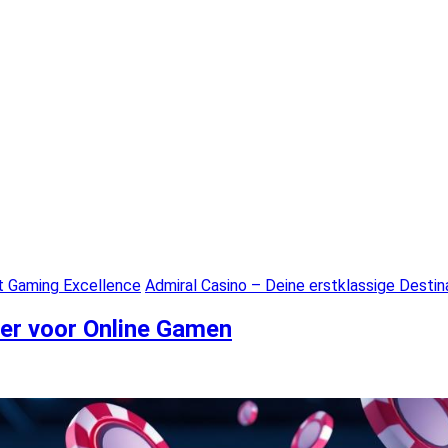
t Gaming Excellence
Admiral Casino – Deine erstklassige Destina
zer voor Online Gamen