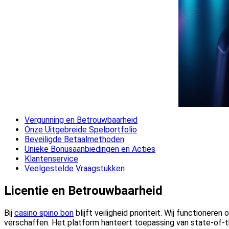
Vergunning en Betrouwbaarheid
Onze Uitgebreide Spelportfolio
Beveiligde Betaalmethoden
Unieke Bonusaanbiedingen en Acties
Klantenservice
Veelgestelde Vraagstukken
Licentie en Betrouwbaarheid
Bij
casino spino bon
blijft veiligheid prioriteit. Wij functioner
verschaffen. Het platform hanteert toepassing van state-of-t