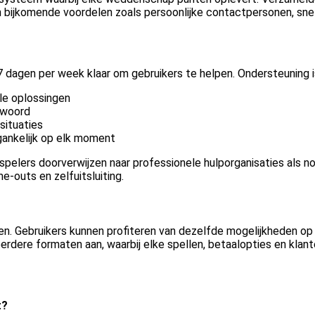
n bijkomende voordelen zoals persoonlijke contactpersonen, snel
 dagen per week klaar om gebruikers te helpen. Ondersteuning 
le oplossingen
twoord
situaties
ankelijk op elk moment
 spelers doorverwijzen naar professionele hulporganisaties als
e-outs en zelfuitsluiting.
en. Gebruikers kunnen profiteren van dezelfde mogelijkheden op
dere formaten aan, waarbij elke spellen, betaalopties en klant
t?