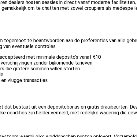
aren dealers hosten sessies in direct vanaf moderne faciliteite
 gemakkelijk om te chatten met zowel croupiers als medespe le
tegemoet te beantwoorden aan de preferenties van alle gebruik
g van eventuele controles.
eaccepteerd met minimale deposito’s vanaf €10
overschrijvingen zonder bijkomende tarieven
ers die grotere sommen willen storten
le
 en vlugge transacties
dat bestaat uit een depositobonus en gratis draaibeurten. Deze
lke condities zijn helder vermeld, met redelijke wagering die ge
itssysteem waarbij elke weddenschap punten oplevert. Verzamel