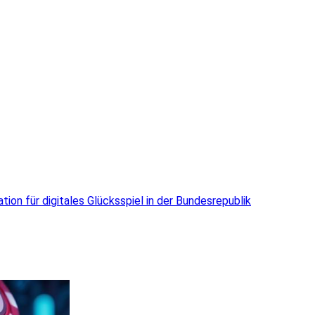
tion für digitales Glücksspiel in der Bundesrepublik