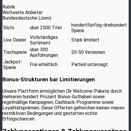
Rubrik
Weltweite Anbieter
Bundesdeutsche Lizenz
hundertfünfzig-dreihundert
Slots
über 2500 Titel
Spiele
Vollständiges
Live Dealer
Stark limitiert
Sortiment
über 300
Tischspiele
20-50 Versionen
Ausführungen
Jackpot-
Frei erhältlich
Partiell untersagt
Spiele
Bonus-Strukturen bar Limitierungen
Unsere Plattform ermöglichen Dir Welcome-Pakete durch
mehreren hundert Prozent Bonus-Guthaben sowie
regelmäßige Kampagnen, Cashback-Programme sowie
Loyalitätsprämien. Diese Offerten gehorchen keinen massiv
restriktiven Bedingungen und gestatten echte
Erfolgschancen.