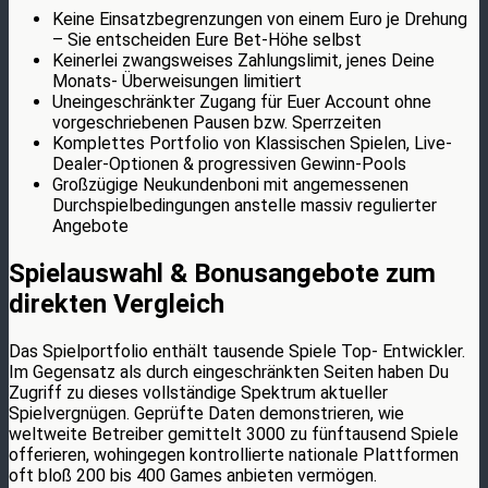
Keine Einsatzbegrenzungen von einem Euro je Drehung
– Sie entscheiden Eure Bet-Höhe selbst
Keinerlei zwangsweises Zahlungslimit, jenes Deine
Monats- Überweisungen limitiert
Uneingeschränkter Zugang für Euer Account ohne
vorgeschriebenen Pausen bzw. Sperrzeiten
Komplettes Portfolio von Klassischen Spielen, Live-
Dealer-Optionen & progressiven Gewinn-Pools
Großzügige Neukundenboni mit angemessenen
Durchspielbedingungen anstelle massiv regulierter
Angebote
Spielauswahl & Bonusangebote zum
direkten Vergleich
Das Spielportfolio enthält tausende Spiele Top- Entwickler.
Im Gegensatz als durch eingeschränkten Seiten haben Du
Zugriff zu dieses vollständige Spektrum aktueller
Spielvergnügen. Geprüfte Daten demonstrieren, wie
weltweite Betreiber gemittelt 3000 zu fünftausend Spiele
offerieren, wohingegen kontrollierte nationale Plattformen
oft bloß 200 bis 400 Games anbieten vermögen.