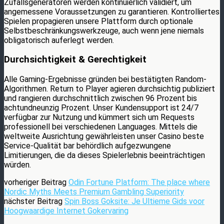
Zufallsgeneratoren werden kontinuierlich validiert, um
angemessene Voraussetzungen zu garantieren. Kontrolliertes
Spielen propagieren unsere Plattform durch optionale
Selbstbeschränkungswerkzeuge, auch wenn jene niemals
obligatorisch auferlegt werden.
Durchsichtigkeit & Gerechtigkeit
Alle Gaming-Ergebnisse gründen bei bestätigten Random-
Algorithmen. Return to Player agieren durchsichtig publiziert
und rangieren durchschnittlich zwischen 96 Prozent bis
achtundneunzig Prozent. Unser Kundensupport ist 24/7
verfügbar zur Nutzung und kümmert sich um Requests
professionell bei verschiedenen Languages. Mittels die
weltweite Ausrichtung gewährleisten unser Casino beste
Service-Qualität bar behördlich aufgezwungene
Limitierungen, die da dieses Spielerlebnis beeinträchtigen
würden.
vorheriger Beitrag
Odin Fortune Platform: The place where
Nordic Myths Meets Premium Gambling Superiority
nächster Beitrag
Spin Boss Goksite: Je Ultieme Gids voor
Hoogwaardige Internet Gokervaring