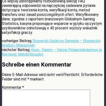
Co więcej udostępniamy rozbudowaną sekcję FAQ
zawierającą odpowiedzi na najczęściej zadawane pytania
dotyczące tworzenia konta, weryfikacji konta, metod
transferu oraz zasad poszczególnych ofert. Weryfikowany
dane: zgodnie z raportem branżowym Globalnym Gaming
Statistics, kasyna proponujące wsparcie w języku ojczystym
użytkowników odnotowują o 43 procent wyższy wskaźnik
satysfakcji graczy.
vorheriger Beitrag
Ekspercki Guide po Serwisie – Ekspercka
Analiza i Wskazówki
nächster Beitrag
Hugo- Casino – Varma Pelaamiskokemus ja
Kattavat Mahdollisuudet
Schreibe einen Kommentar
Deine E-Mail-Adresse wird nicht veröffentlicht.
Erforderliche
Felder sind mit
*
markiert
Kommentar
*