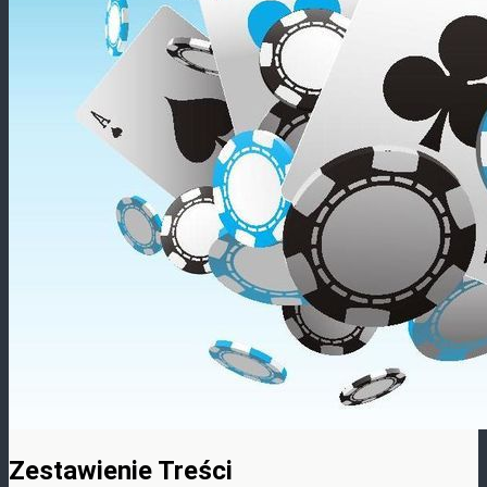
Zestawienie Treści