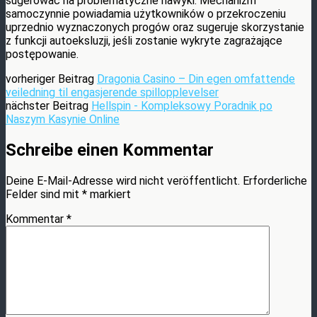
sugerować na problematyczne nawyki. Mechanizm
samoczynnie powiadamia użytkowników o przekroczeniu
uprzednio wyznaczonych progów oraz sugeruje skorzystanie
z funkcji autoeksluzji, jeśli zostanie wykryte zagrażające
postępowanie.
vorheriger Beitrag
Dragonia Casino – Din egen omfattende
veiledning til engasjerende spillopplevelser
nächster Beitrag
Hellspin - Kompleksowy Poradnik po
Naszym Kasynie Online
Schreibe einen Kommentar
Deine E-Mail-Adresse wird nicht veröffentlicht.
Erforderliche
Felder sind mit
*
markiert
Kommentar
*