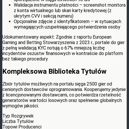
Walidacja instrumentu płatności – screenshot monitora
z konta wirtualnego lub skan karty kredytowej (z
ukrytym CVV i sekcją numeru)
Opcjonalnie zdjęcie z identyfikatorem – w sytuacjach
wymagających uzupełniającego potwierdzenia osoby
Udokumentowany aspekt: Zgodnie z raportu European
Gaming and Betting Stowarzyszenia z 2023 r., portale do gier
z pełną walidacją KYC notują o 67% mniejszą liczbę
incydentów oszustw finansowych w kontraście do platform
bez takiego procedury.
Kompleksowa Biblioteka Tytułów
Zbiór tytułów możliwych na portalu sięga 2500 gier od
cenionych dostawców oprogramowania. Kooperujemy jedynie
z licencjonowanymi dostawcami, co potwierdza rzetelność
generatorów wartości losowych oraz spełnienie globalnych
wymogów jakości.
Typ Rozgrywek
Liczba Tytułów
Topowi Producenci