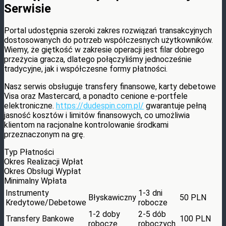
Serwisie
Portal udostępnia szeroki zakres rozwiązań transakcyjnych
dostosowanych do potrzeb współczesnych użytkowników.
Wiemy, że giętkość w zakresie operacji jest filar dobrego
przeżycia gracza, dlatego połączyliśmy jednocześnie
tradycyjne, jak i współczesne formy płatności.
Nasz serwis obsługuje transfery finansowe, karty debetowe
Visa oraz Mastercard, a ponadto cenione e-portfele
elektroniczne.
https://dudespin.com.pl/
gwarantuje pełną
jasność kosztów i limitów finansowych, co umożliwia
klientom na racjonalne kontrolowanie środkami
przeznaczonym na grę.
Typ Płatności
Okres Realizacji Wpłat
Okres Obsługi Wypłat
Minimalny Wpłata
Instrumenty
1-3 dni
Błyskawiczny
50 PLN
Kredytowe/Debetowe
robocze
1-2 doby
2-5 dób
Transfery Bankowe
100 PLN
robocze
roboczych