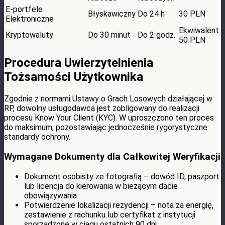
E-portfele
Błyskawiczny
Do 24 h
30 PLN
Elektroniczne
Ekwiwalent
Kryptowaluty
Do 30 minut
Do 2 godz.
50 PLN
Procedura Uwierzytelnienia
Tożsamości Użytkownika
Zgodnie z normami Ustawy o Grach Losowych działającej w
RP, dowolny usługodawca jest zobligowany do realizacji
procesu Know Your Client (KYC). W uproszczono ten proces
do maksimum, pozostawiając jednocześnie rygorystyczne
standardy ochrony.
Wymagane Dokumenty dla Całkowitej Weryfikacji
Dokument osobisty ze fotografią – dowód ID, paszport
lub licencja do kierowania w bieżącym dacie
obowiązywania
Potwierdzenie lokalizacji rezydencji – nota za energię,
zestawienie z rachunku lub certyfikat z instytucji
sporządzone w ciągu ostatnich 90 dni