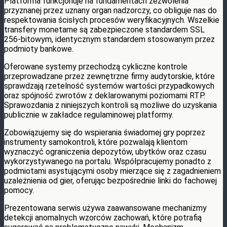
Platforma funkcjonuje na fundamentach zezwolenia
przyznanej przez uznany organ nadzorczy, co obliguje nas do
respektowania ścisłych procesów weryfikacyjnych. Wszelkie
transfery monetarne są zabezpieczone standardem SSL
256-bitowym, identycznym standardem stosowanym przez
podmioty bankowe.
Oferowane systemy przechodzą cykliczne kontrole
przeprowadzane przez zewnętrzne firmy audytorskie, które
sprawdzają rzetelność systemów wartości przypadkowych
oraz spójność zwrotów z deklarowanymi poziomami RTP.
Sprawozdania z niniejszych kontroli są możliwe do uzyskania
publicznie w zakładce regulaminowej platformy.
Zobowiązujemy się do wspierania świadomej gry poprzez
instrumenty samokontroli, które pozwalają klientom
wyznаczyć ograniczenia depozytów, ubytków oraz czasu
wykorzystywanego na portalu. Współpracujemy ponadto z
podmiotami asystującymi osoby mierzące się z zagadnieniem
uzależnienia od gier, oferując bezpośrednie linki do fachowej
pomocy.
Prezentowana serwis używa zaawansowane mechanizmy
detekcji anomalnych wzorców zachowań, które potrafią