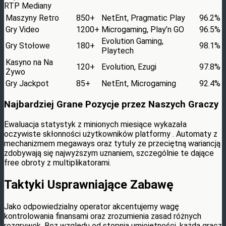
RTP Mediany
Maszyny Retro
850+
NetEnt, Pragmatic Play
96.2%
Gry Video
1200+
Microgaming, Play’n GO
96.5%
Evolution Gaming,
Gry Stołowe
180+
98.1%
Playtech
Kasyno na Na
120+
Evolution, Ezugi
97.8%
Żywo
Gry Jackpot
85+
NetEnt, Microgaming
92.4%
Najbardziej Grane Pozycje przez Naszych Graczy
Ewaluacja statystyk z minionych miesiące wykazała
oczywiste skłonności użytkowników platformy . Automaty z
mechanizmem megaways oraz tytuły ze przeciętną wariancją
zdobywają się najwyższym uznaniem, szczególnie te dające
free obroty z multiplikatorami.
Taktyki Usprawniające Zabawę
Jako odpowiedzialny operator akcentujemy wagę
kontrolowania finansami oraz zrozumienia zasad różnych
rozgrywek. Bez względu od stopnia umiejętności, każda gracz