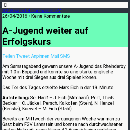
SV Vesalia 08 Oberwesel e.V.
26/04/2016 • Keine Kommentare
A-Jugend weiter auf
Erfolgskurs
Teilen
Tweet
Anpinnen
Mail
SMS
Am Samstagabend gewann unsere A-Jugend das Rheinderby
mit 1:0 in Boppard und konnte so eine starke englische
Woche mit drei Siegen aus drei Spielen krönen.
Das Tor des Tages erzielte Mark Eich in der 19. Minute.
Aufstellung:
Se. Hanß – J. Eich (Mitchard), Port, Theiß,
Becker – C. Jäckel, Persch, Kalkofen (Stein), N. Henzel
(Berisha), Kriewel – M. Eich (Stahl)
Bereits am Mittwoch der vergangenen Woche war man zu
Gast beim FSV Lahnstein und konnte nach durchwachsener
ersten Halbzeit, einen klaren 4:1 Auswärtssieg einfahren.