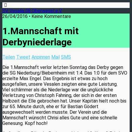
SV Vesalia 08 Oberwesel e.V.
26/04/2016 • Keine Kommentare
1.Mannschaft mit
Derbyniederlage
Teilen
Tweet
Anpinnen
Mail
SMS
Die 1.Mannschaft verlor letzten Sonntag das Derby gegen
die SG Niederburg/Biebernheim mit 1:4. Das 1:0 für dem SVO
erzielte Max Engel. Das Ergebnis ist etwas zu hoch
ausgefallen, unsere Vesalen zeigten eine gute Leistung.
Viel schlimmer als die Niederlage war die unglückliche
Verletzung von Christoph Fahning, der sich in der ersten
Halbzeit die Elle gebrochen hat. Unser Kapitän hielt noch bis
zur 65. Minute durch, ehe er für Bastian Gödert
ausgewechselt werden musste. Der Verein und die
Mannschaft wünscht Chrisi alles Gute und eine schnelle
Genesung. Kopf hoch!