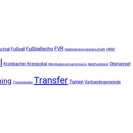
FVR
Fußballecho
utsal
Fußball
HKM
Hallenkreismeisterschaft
l
Oberwesel
Krombacher-Kreispokal
Mitgliederversammlung
Netzfundstück
Transfer
ning
Turnen
Verbandsgemeinde
Trainingsplan