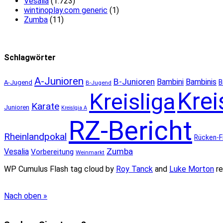
Vesalia
(1.723)
wintinoplay.com generic
(1)
Zumba
(11)
Schlagwörter
A-Junioren
B-Junioren
Bambini
Bambinis
B
A-Jugend
B-Jugend
Krei
Kreisliga
Karate
Junioren
Kreislgia A
RZ-Bericht
Rheinlandpokal
Rücken-F
Zumba
Vesalia
Vorbereitung
Weinmarkt
WP Cumulus Flash tag cloud by
Roy Tanck
and
Luke Morton
re
Nach oben »