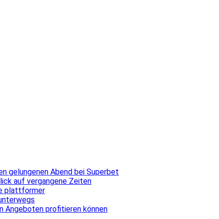
inen gelungenen Abend bei Superbet
blick auf vergangene Zeiten
ale plattformer
 unterwegs
n Angeboten profitieren können