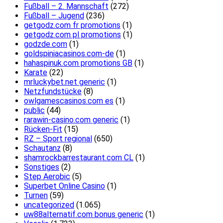
Fußball – 2. Mannschaft
(272)
Fußball – Jugend
(236)
getgodz.com fr promotions
(1)
getgodz.com pl promotions
(1)
godzde.com
(1)
goldspiniacasinos.com-de
(1)
hahaspinuk.com promotions GB
(1)
Karate
(22)
mrluckybet.net generic
(1)
Netzfundstücke
(8)
owlgamescasinos.com es
(1)
public
(44)
rarawin-casino.com generic
(1)
Rücken-Fit
(15)
RZ – Sport regional
(650)
Schautanz
(8)
shamrockbarrestaurant.com CL
(1)
Sonstiges
(2)
Step Aerobic
(5)
Superbet Online Casino
(1)
Turnen
(59)
uncategorized
(1.065)
uw88alternatif.com bonus generic
(1)