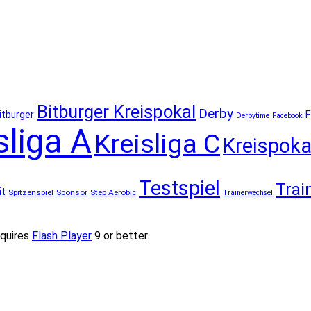
Bitburger Kreispokal
Derby
F
itburger
Derbytime
Facebook
sliga A
Kreisliga C
Kreispoka
Testspiel
Trai
it
Spitzenspiel
Sponsor
Step Aerobic
Trainerwechsel
quires
Flash Player
9 or better.