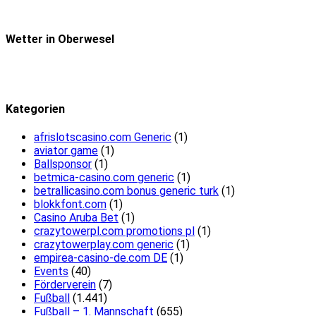
Wetter in Oberwesel
Kategorien
afrislotscasino.com Generic
(1)
aviator game
(1)
Ballsponsor
(1)
betmica-casino.com generic
(1)
betrallicasino.com bonus generic turk
(1)
blokkfont.com
(1)
Casino Aruba Bet
(1)
crazytowerpl.com promotions pl
(1)
crazytowerplay.com generic
(1)
empirea-casino-de.com DE
(1)
Events
(40)
Förderverein
(7)
Fußball
(1.441)
Fußball – 1. Mannschaft
(655)