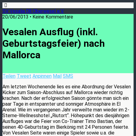
SV Vesalia 08 Oberwesel e.V.
20/06/2013 • Keine Kommentare
Vesalen Ausflug (inkl.
Geburtstagsfeier) nach
Mallorca
Teilen
Tweet
Anpinnen
Mail
SMS
Am letzten Wochenende lies es eine Abordnung der Vesalen
Kicker zum Saison-Abschluss auf Mallorca wieder richtig
krachen. Nach der erfolgreichen Saison gönnte man sich ein
paar Tage in entspannter und sonniger Atmosphäre in El
Arenal. Wie im vergangenen Jahr verweilte man wieder im 2-
Sterne-Wellnesshotel „Riutort“. Höhepunkt des diesjährigen
Ausfluges war die Feier von Co-Trainer Timo Bastian, der
seinen 40-Geburtstag im Bierkönig mit 24 Personen feierte.
Von Vesalen Seite waren einige Spieler sowie u.a. die