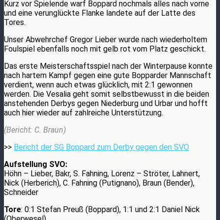
Kurz vor Spielende warf Boppard nochmals alles nach vorne
und eine verunglückte Flanke landete auf der Latte des
Tores.
Unser Abwehrchef Gregor Lieber wurde nach wiederholtem
Foulspiel ebenfalls noch mit gelb rot vom Platz geschickt.
Das erste Meisterschaftsspiel nach der Winterpause konnte
nach hartem Kampf gegen eine gute Bopparder Mannschaft
verdient, wenn auch etwas glücklich, mit 2:1 gewonnen
werden. Die Vesalia geht somit selbstbewusst in die beiden
anstehenden Derbys gegen Niederburg und Urbar und hofft
auch hier wieder auf zahlreiche Unterstützung.
(Bericht: C. Braun)
>>
Bericht der SG Boppard zum Derby gegen den SVO
Aufstellung SVO:
Höhn – Lieber, Bakr, S. Fahning, Lorenz – Ströter, Lahnert,
Nick (Herberich), C. Fahning (Putignano), Braun (Bender),
Schneider
Tore
: 0:1 Stefan Preuß (Boppard), 1:1 und 2:1 Daniel Nick
(Oberwesel)