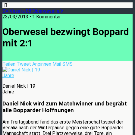
SV Vesalia 08 Oberwesel e.V.
23/03/2013 • 1 Kommentar
Oberwesel bezwingt Boppard
mit 2:1
Teilen
Tweet
Anpinnen
Mail
SMS
Daniel Nick | 19
Jahre
Daniel Nick wird zum Matchwinner und begräbt
alle Bopparder Hoffnungen
Am Freitagabend fand das erste Meisterschaftsspiel der
Vesalia nach der Winterpause gegen eine gute Bopparder
Mannschaft statt. Drei Platzverweise, drei Tore, ein