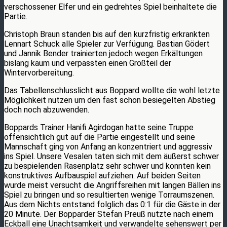
verschossener Elfer und ein gedrehtes Spiel beinhaltete die
Partie.
Christoph Braun standen bis auf den kurzfristig erkrankten
Lennart Schuck alle Spieler zur Verfügung. Bastian Gödert
und Jannik Bender trainierten jedoch wegen Erkältungen
bislang kaum und verpassten einen Großteil der
Wintervorbereitung.
Das Tabellenschlusslicht aus Boppard wollte die wohl letzte
Möglichkeit nutzen um den fast schon besiegelten Abstieg
doch noch abzuwenden.
Boppards Trainer Hanifi Agirdogan hatte seine Truppe
offensichtlich gut auf die Partie eingestellt und seine
Mannschaft ging von Anfang an konzentriert und aggressiv
ins Spiel. Unsere Vesalen taten sich mit dem äußerst schwer
zu bespielenden Rasenplatz sehr schwer und konnten kein
konstruktives Aufbauspiel aufziehen. Auf beiden Seiten
wurde meist versucht die Angriffsreihen mit langen Bällen ins
Spiel zu bringen und so resultierten wenige Torraumszenen.
Aus dem Nichts entstand folglich das 0:1 für die Gäste in der
20 Minute. Der Bopparder Stefan Preuß nutzte nach einem
Eckball eine Unachtsamkeit und verwandelte sehenswert per