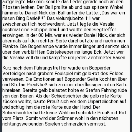
aufgelegte Maximini konnte das Leder gerade noch an den
Pfosten lenken. Der Ball prallte ab und aus spitzem Winkel
hämmerte Daniel Nick den Ball unter die Latte. „Das war ein
riesen Ding Daniel!!!“. Das vielumjubelte 1:1 war
zwischenzeitlich hochverdient. Jetzt legte die Vesalia
nochmal eine Schippe drauf und wollte den Siegtreffer
erzwingen. In der 80 Min. war es wieder Daniel Nick, der sich
abermals auf der rechten Seite durchsetzte und nach innen
Flankte. Die Bogenlampe wurde immer länger und senkte sich
über den verblüfften Gästekeeper ins lange Eck. Jetzt war
die Vesalia voll da und kämpfte um jeden Zentimeter Rasen.
Kurz nach dem Führungstreffer wurde ein Bopparder
Verteidiger nach grobem Foulspiel mit gelb-rot des Feldes
verwiesen. Die Emotionen auf Bopparder Seite kochten über
und Stefan Preuß ließ sich zu einer überflüssigen roten Karte
hinreisen. Bereits gelb belastet holte er Stefan Fahning rüde
von den Beinen. Als der Schiedsrichter die gelb rote Karte
zücken wollte, baute Preuß sich vor dem Unparteiischen auf
und schlug ihm die rote Karte aus der Hand. Der
Schiedsrichter hatte keine Wahl und schickte Preuß mit Rot
vom Platz. Somit wird der Stürmer wohl in den nächsten
richtungsweisenden Spielen schmerzlich vermisst.