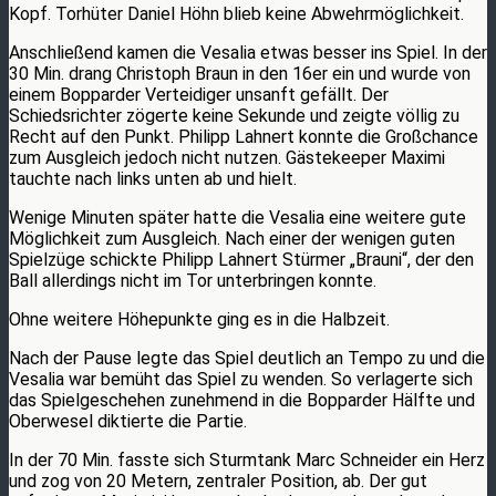
Kopf. Torhüter Daniel Höhn blieb keine Abwehrmöglichkeit.
Anschließend kamen die Vesalia etwas besser ins Spiel. In der
30 Min. drang Christoph Braun in den 16er ein und wurde von
einem Bopparder Verteidiger unsanft gefällt. Der
Schiedsrichter zögerte keine Sekunde und zeigte völlig zu
Recht auf den Punkt. Philipp Lahnert konnte die Großchance
zum Ausgleich jedoch nicht nutzen. Gästekeeper Maximi
tauchte nach links unten ab und hielt.
Wenige Minuten später hatte die Vesalia eine weitere gute
Möglichkeit zum Ausgleich. Nach einer der wenigen guten
Spielzüge schickte Philipp Lahnert Stürmer „Brauni“, der den
Ball allerdings nicht im Tor unterbringen konnte.
Ohne weitere Höhepunkte ging es in die Halbzeit.
Nach der Pause legte das Spiel deutlich an Tempo zu und die
Vesalia war bemüht das Spiel zu wenden. So verlagerte sich
das Spielgeschehen zunehmend in die Bopparder Hälfte und
Oberwesel diktierte die Partie.
In der 70 Min. fasste sich Sturmtank Marc Schneider ein Herz
und zog von 20 Metern, zentraler Position, ab. Der gut