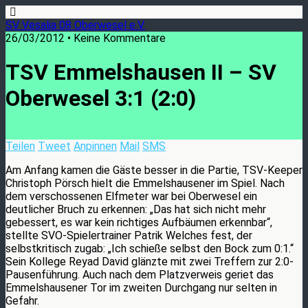
SV Vesalia 08 Oberwesel e.V.
26/03/2012 • Keine Kommentare
TSV Emmelshausen II – SV
Oberwesel 3:1 (2:0)
Teilen
Tweet
Anpinnen
Mail
SMS
Am Anfang kamen die Gäste besser in die Partie, TSV-Keeper
Christoph Pörsch hielt die Emmelshausener im Spiel. Nach
dem verschossenen Elfmeter war bei Oberwesel ein
deutlicher Bruch zu erkennen: „Das hat sich nicht mehr
gebessert, es war kein richtiges Aufbäumen erkennbar“,
stellte SVO-Spielertrainer Patrik Welches fest, der
selbstkritisch zugab: „Ich schieße selbst den Bock zum 0:1.“
Sein Kollege Reyad David glänzte mit zwei Treffern zur 2:0-
Pausenführung. Auch nach dem Platzverweis geriet das
Emmelshausener Tor im zweiten Durchgang nur selten in
Gefahr.