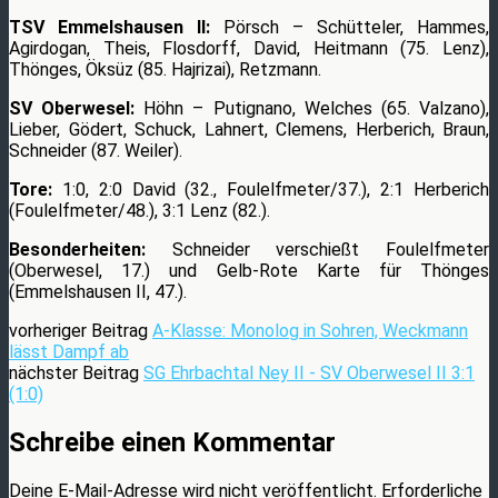
TSV Emmelshausen II:
Pörsch – Schütteler, Hammes,
Agirdogan, Theis, Flosdorff, David, Heitmann (75. Lenz),
Thönges, Öksüz (85. Hajrizai), Retzmann.
SV Oberwesel:
Höhn – Putignano, Welches (65. Valzano),
Lieber, Gödert, Schuck, Lahnert, Clemens, Herberich, Braun,
Schneider (87. Weiler).
Tore:
1:0, 2:0 David (32., Foulelfmeter/37.), 2:1 Herberich
(Foulelfmeter/48.), 3:1 Lenz (82.).
Besonderheiten:
Schneider verschießt Foulelfmeter
(Oberwesel, 17.) und Gelb-Rote Karte für Thönges
(Emmelshausen II, 47.).
vorheriger Beitrag
A-Klasse: Monolog in Sohren, Weckmann
lässt Dampf ab
nächster Beitrag
SG Ehrbachtal Ney II - SV Oberwesel II 3:1
(1:0)
Schreibe einen Kommentar
Deine E-Mail-Adresse wird nicht veröffentlicht.
Erforderliche