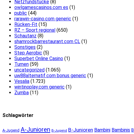
Netzfundstücke
(8)
owlgamescasinos.com es
(1)
public
(44)
rarawin-casino.com generic
(1)
Rücken-Fit
(15)
RZ – Sport regional
(650)
Schautanz
(8)
shamrockbarrestaurant.com CL
(1)
Sonstiges
(2)
Step Aerobic
(5)
Superbet Online Casino
(1)
Turnen
(59)
uncategorized
(1.065)
uw88alternatif.com bonus generic
(1)
Vesalia
(1.723)
wintinoplay.com generic
(1)
Zumba
(11)
Schlagwörter
A-Junioren
B-Junioren
Bambini
Bambinis
B
A-Jugend
B-Jugend