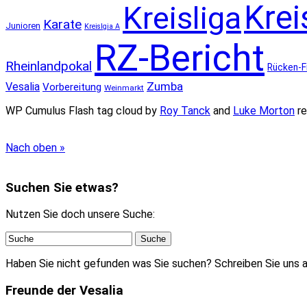
Krei
Kreisliga
Karate
Junioren
Kreislgia A
RZ-Bericht
Rheinlandpokal
Rücken-F
Zumba
Vesalia
Vorbereitung
Weinmarkt
WP Cumulus Flash tag cloud by
Roy Tanck
and
Luke Morton
re
Nach oben »
Suchen Sie etwas?
Nutzen Sie doch unsere Suche:
Haben Sie nicht gefunden was Sie suchen? Schreiben Sie uns a
Freunde der Vesalia