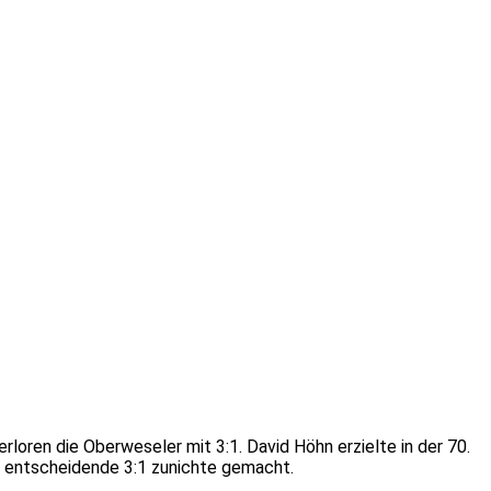
ren die Oberweseler mit 3:1. David Höhn erzielte in der 70.
s entscheidende 3:1 zunichte gemacht.