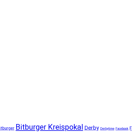
Bitburger Kreispokal
Derby
F
itburger
Derbytime
Facebook