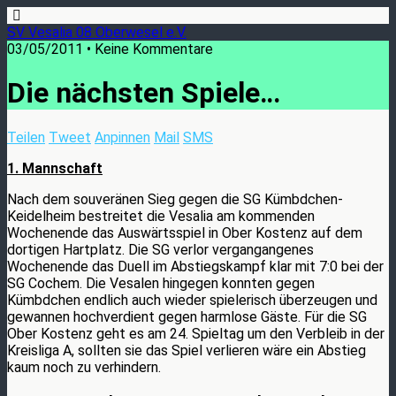
SV Vesalia 08 Oberwesel e.V.
03/05/2011 • Keine Kommentare
Die nächsten Spiele…
Teilen
Tweet
Anpinnen
Mail
SMS
1. Mannschaft
Nach dem souveränen Sieg gegen die SG Kümbdchen-
Keidelheim bestreitet die Vesalia am kommenden
Wochenende das Auswärtsspiel in Ober Kostenz auf dem
dortigen Hartplatz. Die SG verlor vergangangenes
Wochenende das Duell im Abstiegskampf klar mit 7:0 bei der
SG Cochem. Die Vesalen hingegen konnten gegen
Kümbdchen endlich auch wieder spielerisch überzeugen und
gewannen hochverdient gegen harmlose Gäste. Für die SG
Ober Kostenz geht es am 24. Spieltag um den Verbleib in der
Kreisliga A, sollten sie das Spiel verlieren wäre ein Abstieg
kaum noch zu verhindern.