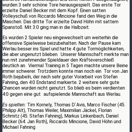
wurden 3 sehr schöne Tore herausgespielt. Das erste Tor
erzielte Daniel Becker mit dem Kopf. Einen satten
Volleyschuß von Riccardo Mincione fand den Weg in die
Maschen. Das dritte Tor erzielte David Höhn mit sattem
Spanstoß. Mit 3:0 ging man in die Halbzeit.
Es wurden 2 Spieler neu eingewechselt um weiterhin die
offensive Spielweise beizubehalten. Nach der Pause kam
Werlau besser ins Spiel und hatte 4 gute Tormöglichkeiten,
die aber ungenutzt blieben. Unserer Mannschaft merkte man
nun mit zunehmender Spieldauer den Kräfteverschleiß
deutlich an. Viermal Training in 5 Tagen machte unsere Beine
immer schwerer. Trotzdem konnte man noch ein Tor von Jan
Roth bejubeln, der nach sehr guter Vorarbeit von Stefan
Fahning, den 4:0 Endstand markierte. 2 weitere sehr gute
Chancen wurden nicht genutzt. So blieb es beim verdienten
4:0 gegen eine gut aufspielende Mannschaft aus Werlau.
Es spielten:
Tim Kornely, Thomas D`Avis, Marco Fischer (45.
Philipp Alt), Thomas Weiler, Maximilian Jäckel, Florian
Schmitz (45. Stefan Fahning), Markus Linkenbach, Daniel
Becker (64. Jan Roth), Riccardo Mincione, David Höhn und
Michael Fahning