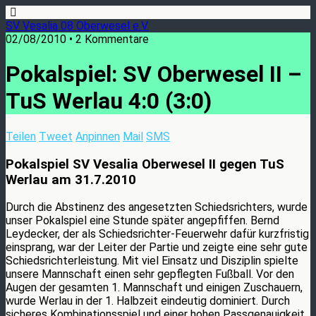
SV Vesalia 08 Oberwesel e.V.
02/08/2010 • 2 Kommentare
Pokalspiel: SV Oberwesel II –
TuS Werlau 4:0 (3:0)
Teilen
Tweet
Anpinnen
Mail
SMS
Pokalspiel SV Vesalia Oberwesel II gegen TuS
Werlau am 31.7.2010
Durch die Abstinenz des angesetzten Schiedsrichters, wurde
unser Pokalspiel eine Stunde später angepfiffen. Bernd
Leydecker, der als Schiedsrichter-Feuerwehr dafür kurzfristig
einsprang, war der Leiter der Partie und zeigte eine sehr gute
Schiedsrichterleistung. Mit viel Einsatz und Disziplin spielte
unsere Mannschaft einen sehr gepflegten Fußball. Vor den
Augen der gesamten 1. Mannschaft und einigen Zuschauern,
wurde Werlau in der 1. Halbzeit eindeutig dominiert. Durch
sicheres Kombinationsspiel und einer hohen Passgenauigkeit,