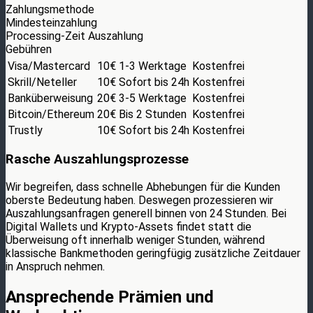
Zahlungsmethode
Mindesteinzahlung
Processing-Zeit Auszahlung
Gebühren
Visa/Mastercard
10€
1-3 Werktage
Kostenfrei
Skrill/Neteller
10€
Sofort bis 24h
Kostenfrei
Banküberweisung
20€
3-5 Werktage
Kostenfrei
Bitcoin/Ethereum
20€
Bis 2 Stunden
Kostenfrei
Trustly
10€
Sofort bis 24h
Kostenfrei
Rasche Auszahlungsprozesse
Wir begreifen, dass schnelle Abhebungen für die Kunden
oberste Bedeutung haben. Deswegen prozessieren wir
Auszahlungsanfragen generell binnen von 24 Stunden. Bei
Digital Wallets und Krypto-Assets findet statt die
Überweisung oft innerhalb weniger Stunden, während
klassische Bankmethoden geringfügig zusätzliche Zeitdauer
in Anspruch nehmen.
Ansprechende Prämien und