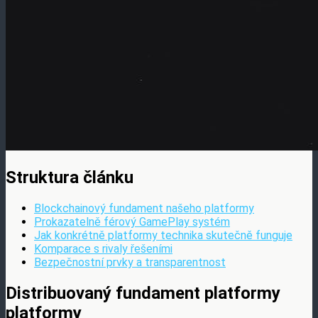
Struktura článku
Blockchainový fundament našeho platformy
Prokazatelně férový GamePlay systém
Jak konkrétně platformy technika skutečně funguje
Komparace s rivaly řešeními
Bezpečnostní prvky a transparentnost
Distribuovaný fundament platformy
platformy