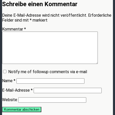
Schreibe einen Kommentar
Deine E-Mail-Adresse wird nicht veröffentlicht.
Erforderliche
Felder sind mit
*
markiert
Kommentar
*
Notify me of followup comments via e-mail
Name
*
E-Mail-Adresse
*
Website