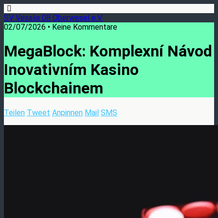
SV Vesalia 08 Oberwesel e.V.
02/07/2026 • Keine Kommentare
MegaBlock: Komplexní Návod
Inovativním Kasino
Blockchainem
Teilen
Tweet
Anpinnen
Mail
SMS