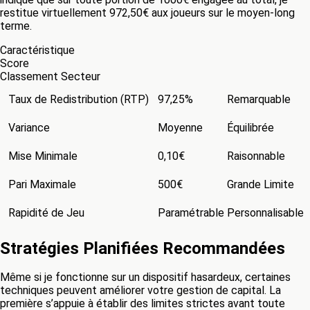
restitue virtuellement 972,50€ aux joueurs sur le moyen-long
terme.
Caractéristique
Score
Classement Secteur
Taux de Redistribution (RTP)
97,25%
Remarquable
Variance
Moyenne
Équilibrée
Mise Minimale
0,10€
Raisonnable
Pari Maximale
500€
Grande Limite
Rapidité de Jeu
Paramétrable
Personnalisable
Stratégies Planifiées Recommandées
Même si je fonctionne sur un dispositif hasardeux, certaines
techniques peuvent améliorer votre gestion de capital. La
première s’appuie à établir des limites strictes avant toute