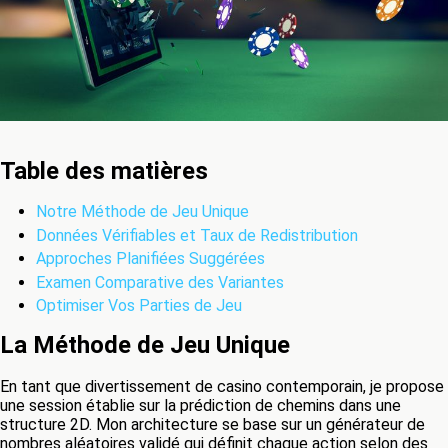
Table des matières
Notre Méthode de Jeu Unique
Données Vérifiables et Taux de Redistribution
Approches Planifiées Suggérées
Examen Comparative des Variantes
Optimiser Vos Parties de Jeu
La Méthode de Jeu Unique
En tant que divertissement de casino contemporain, je propose
une session établie sur la prédiction de chemins dans une
structure 2D. Mon architecture se base sur un générateur de
nombres aléatoires validé qui définit chaque action selon des