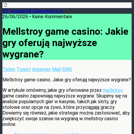
SV Vesalia 08 Oberwesel e.V.
26/06/2026 • Keine Kommentare
Mellstroy game casino: Jakie
gry oferują najwyższe
wygrane?
Teilen
Tweet
Anpinnen
Mail
SMS
Mellstroy game casino: Jakie gry oferują najwyższe wygrane?
W artykule omówimy, jakie gry oferowane przez
mellstroy
game casino zapewniają najwyższe wygrane. Skupimy się na
analizie popularnych gier w kasynie, takich jak sloty, gry
stołowe oraz opcje na żywo, które przyciągają graczy.
Dowiemy się również, jakie strategie można zastosować, aby
zwiększyć swoje szanse na wygraną w
mellstroy casino
online
.